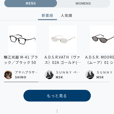
MENS
WOMENS
新着順
人気順
鯖江光器 M-41 ブラ
A.D.S.R.VATH（ヴァ
A.D.S.R. MOOR
ック／ブラック 50
ス）02A ゴールド(ク
（ムーア）01 
リア) 54
ニーブラック(グ
アヤハプラザ水
ＳＵＮＮＹ ペリ
ＳＵＮＮＹ
ー) 54
口店
エ千葉店
エ千葉店
SHINO
MSK
MSK
もっと見る