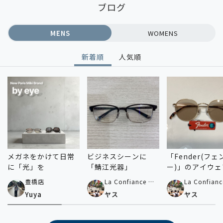
ブログ
MENS
WOMENS
新着順
人気順
メガネをかけて日常
ビジネスシーンに
「Fender(フェ
に「光」を
「鯖江光器」
ー)」のアイウェ
手に入るのはパ
豊橋店
La Confiance by
La Confianc
キだけ！
Paris Miki 横浜ビ
Paris Miki
Yuya
ヤス
ヤス
ブレ店
ブレ店