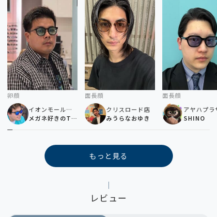
卵顔
面長顔
面長顔
イオンモール倉
クリスロード店
アヤハプラ
敷店
メガネ好きのTa
みうらなおゆき
口店
SHINO
ke🏍
もっと見る
レビュー