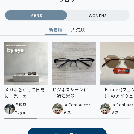
MENS
WOMENS
新着順
人気順
メガネをかけて日常
ビジネスシーンに
「Fender(フェ
に「光」を
「鯖江光器」
ー)」のアイウェ
手に入るのはパ
豊橋店
La Confiance by
La Confianc
キだけ！
Paris Miki 横浜ビ
Paris Miki
Yuya
ヤス
ヤス
ブレ店
ブレ店