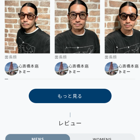
面長顔
面長顔
面長顔
心斎橋本店
心斎橋本店
心斎橋本店
トミー
トミー
トミー
もっと見る
レビュー
MENS
WOMENS