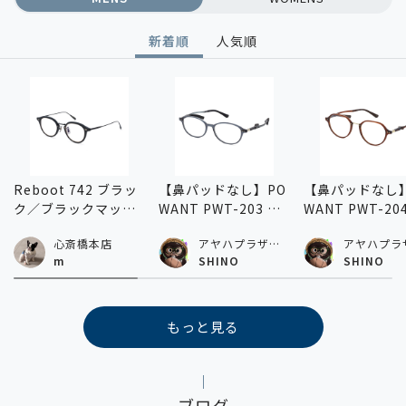
新着順
人気順
Reboot 742 ブラッ
【鼻パッドなし】PO
【鼻パッドなし】
ク／ブラックマット
WANT PWT-203 グ
WANT PWT-20
46
レー 51
ラウン 48
心斎橋本店
アヤハプラザ水
アヤハプラ
口店
口店
m
SHINO
SHINO
もっと見る
ブログ