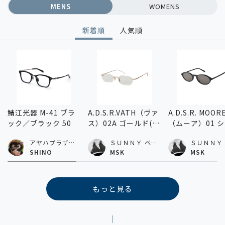
MENS
WOMENS
新着順
人気順
鯖江光器 M-41 ブラ
A.D.S.R.VATH（ヴァ
A.D.S.R. MOOR
ック／ブラック 50
ス）02A ゴールド(ク
（ムーア）01 
リア) 54
ニーブラック(グ
アヤハプラザ水
ＳＵＮＮＹ ペリ
ＳＵＮＮＹ
ー) 54
口店
エ千葉店
エ千葉店
SHINO
MSK
MSK
もっと見る