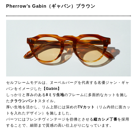
Pherrow’s Gabin（ギャバン）ブラウン
セルフレームモデルは、ヌーベルバーグを代表する名優ジャン・ギャ
バンをイメージした
【Gabin】
しっかりと厚みのある
8ミリ生地
のフレームに多面的なカットを施し
た
クラウンパント
スタイル。
厚い生地を活かし、リム上部には深めの
TVカット
（リム内径に面カッ
トを入れたデザイン）を施しました。
パーツにはフレンチヴィンテージを彷彿とさせる
縦カシメ丁番
を採用
することで、細部まで質感の高い仕上がりになっています。