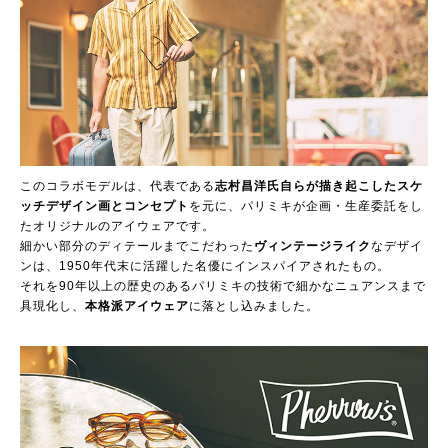
このコラボモデルは、代表である
志村昌洋氏自らが描き起こしたスケ
ッチデザイン画とコンセプト
を元に、パリミキが企画・生産委託をし
たオリジナルのアイウェアです。
細かい部分のディテールまでこだわった
ヴィンテージライク
なデザイ
ンは、1950年代末に活躍した名優にインスパイアされたもの。
それを90年以上の歴史のあるパリミキの技術で細かなニュアンスまで
具現化し、
本格派アイウェア
に落とし込みました。