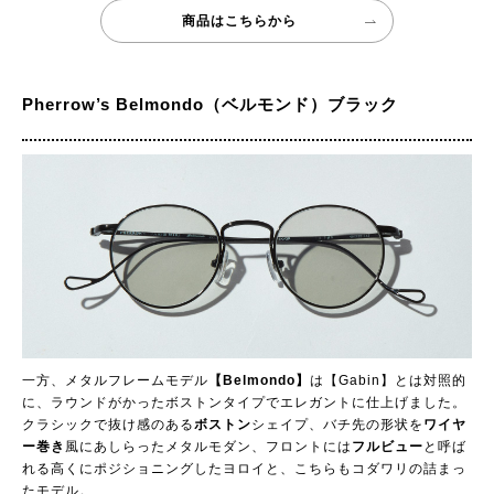
商品はこちらから
Pherrow’s Belmondo（ベルモンド）ブラック
一方、メタルフレームモデル
【Belmondo】
は【Gabin】とは対照的
に、ラウンドがかったボストンタイプでエレガントに仕上げました。
クラシックで抜け感のある
ボストン
シェイプ、バチ先の形状を
ワイヤ
ー巻き
風にあしらったメタルモダン、フロントには
フルビュー
と呼ば
れる高くにポジショニングしたヨロイと、こちらもコダワリの詰まっ
たモデル。