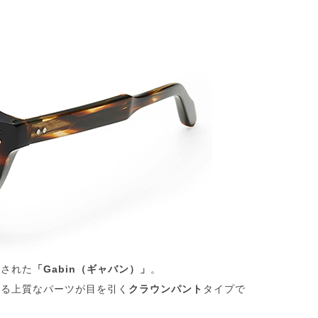
アされた
「Gabin（ギャバン）」
。
せる上質なパーツが目を引く
クラウンパント
タイプで