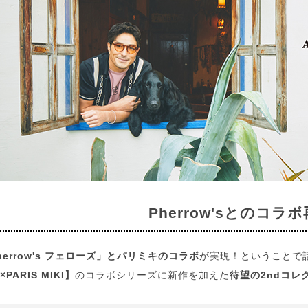
Pherrow'sとのコラ
herrow's フェローズ」とパリミキのコラボ
が実現！ということで
×PARIS MIKI】
のコラボシリーズに新作を加えた
待望の2ndコレ