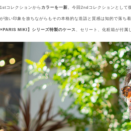
1stコレクションから
カラーを一新
。今回2ndコレクションとして
が強い印象を放ちながらもその本格的な造詣と質感は知的で落ち
's×PARIS MIKI】シリーズ特製のケース
、セリート、化粧箱が付属