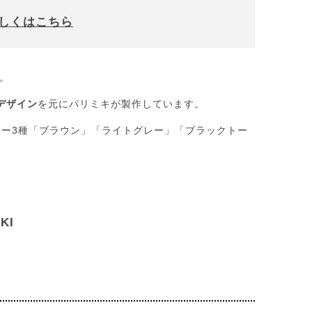
て詳しくはこちら
。
のデザイン
を元にパリミキが製作しています。
ラー3種「ブラウン」「ライトグレー」「ブラックトー
IKI