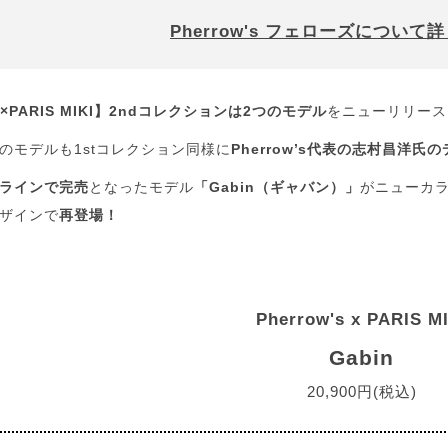
Pherrow's フェローズについ
's×PARIS MIKI】2ndコレクションは2つのモデル
をニューリリース
のモデルも1stコレクション同様に
Pherrow’s代表の志村昌洋氏
ラインで完売
となったモデル
「Gabin（ギャバン）」
がニューカ
ザインで
再登場！
Pherrow's x PARIS M
Gabin
20,900円(税込)