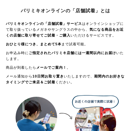
パリミキオンラインの「店舗試着」とは
パリミキオンラインの「店舗試着」サービス
はオンラインショップに
て取り扱っているメガネやサングラスの中から、
気になる商品をお近
くの店舗に取り寄せてご試着・ご購入
いただけるサービスです。
おひとり様につき、まとめて5本
まで試着可能。
お申込み時に
ご指定されたパリミキ店舗には一週間以内にお届け
いた
します。
商品が到着したら
メールでご案内！
。
メール通知から
10日間お取り置き
いたしますので、
期間内のお好きな
タイミングでご来店＆ご試着
ください。