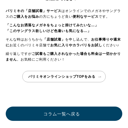
パリミキの「店舗試着」サービス
はオンラインでのメガネやサングラ
スの
ご購入をお悩み
の方にちょうど良い
便利なサービス
です。
「こんなお洒落なメガネをちょっと掛けてみたいな…」
「このサングラス欲しいけど色違いも気になる…」
そんな時はおうちから
「店舗試着」
を申し込んで、
お仕事帰りや週末
に
お近くのパリミキ店舗で
お気に入りやカラバリをお試し
ください♪
繰り返しですが
ご試着もご購入されなかった場合も料金は一切かかり
ません
。お気軽にご利用ください！
パリミキオンラインショップTOPをみる
コラム一覧へ戻る