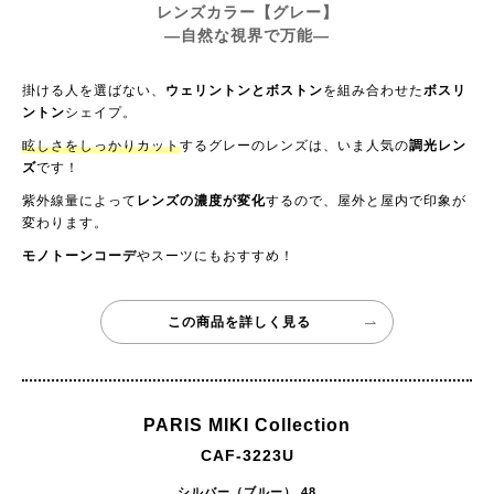
レンズカラー【グレー】
—自然な視界で万能—
掛ける人を選ばない、
ウェリントンとボストン
を組み合わせた
ボスリ
ントン
シェイプ。
眩しさをしっかりカット
するグレーのレンズは、いま人気の
調光レン
ズ
です！
紫外線量によって
レンズの濃度が変化
するので、屋外と屋内で印象が
変わります。
モノトーンコーデ
やスーツにもおすすめ！
この商品を詳しく見る
PARIS MIKI Collection
CAF-3223U
シルバー（ブルー） 48