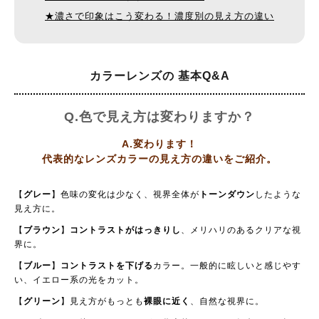
★濃さで印象はこう変わる！濃度別の見え方の違い
カラーレンズの
基本Q&A
Q.色で見え方は変わりますか？
A.変わります！
代表的なレンズカラーの見え方の違いをご紹介。
【
グレー
】色味の変化は少なく、視界全体が
トーンダウン
したような
見え方に。
【
ブラウン
】
コントラストがはっきりし
、メリハリのあるクリアな視
界に。
【
ブルー
】
コントラストを下げる
カラー。一般的に眩しいと感じやす
い、イエロー系の光をカット。
【
グリーン
】見え方がもっとも
裸眼に近く
、自然な視界に。