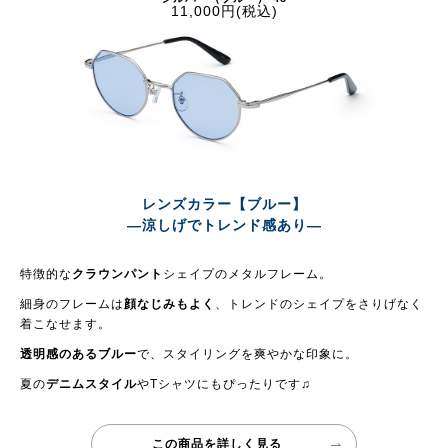
11,000円(税込)
レンズカラー【ブルー】
—涼しげでトレンド感あり—
特徴的な
クラウンパント
シェイプのメタルフレーム。
細身のフレームは
顔なじみもよく
、トレンドのシェイプをさりげなく
着こなせます。
透明感のあるブルー
で、スタイリングを爽やかな印象に。
夏の
デニムスタイル
やTシャツにもぴったりです♫
この商品を詳しく見る