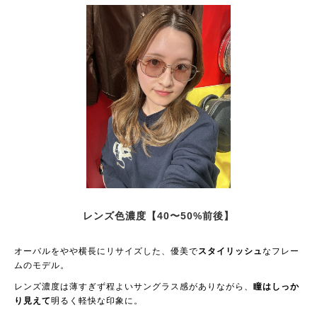
レンズ色濃度【40〜50%前後】
オーバルをやや横長にリサイズした、優美で
スタイリッシュ
なフレー
ムのモデル。
レンズ濃度は薄すぎず程よいサングラス感がありながら、
瞳はしっか
り見えて
明るく軽快な印象に。