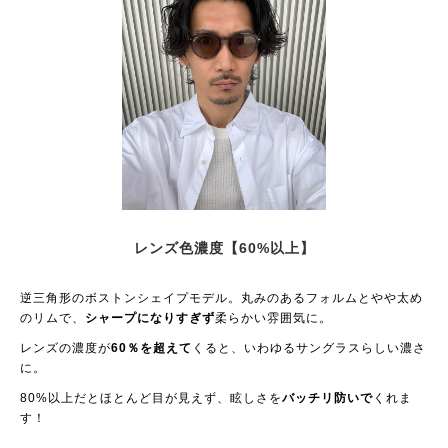
レンズ色濃度【60%以上】
逆三角形のボストンシェイプモデル。丸みのあるフォルムとやや太め
のリムで、
シャープになりすぎず
柔らかい雰囲気に。
レンズの濃度が
60％を超えて
くると、いわゆるサングラスらしい濃さ
に。
80%以上だとほとんど目が見えず、眩しさを
バッチリ防いで
くれま
す！