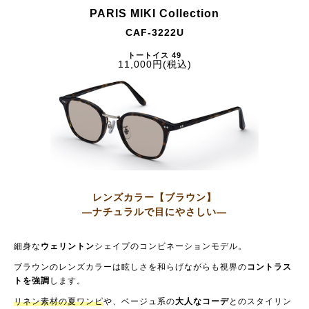
PARIS MIKI Collection
CAF-3222U
トートイス 49
11,000円(税込)
レンズカラー【ブラウン】
—ナチュラルで目にやさしい—
細身な
ウェリントン
シェイプのコンビネーションモデル。
ブラウンのレンズカラーは眩しさを和らげながらも視界の
コントラス
トを強調
します。
リネン素材の夏ワンピ
や、ベージュ系の
大人なコーデ
とのスタイリン