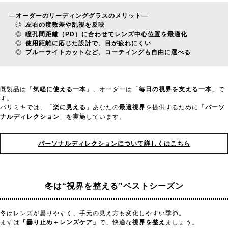
—
オーダーのリーディンググラスのメリット
—
◎
左右の度数差や乱視を反映
◎
瞳孔間距離（PD）に合わせてレンズ中心位置を最適化
◎
使用距離に応じた設計で、目が疲れにくい
◎
ブルーライトカットなど、コーティングも自由に選べる
既製品は「
気軽に使える一本
」、オーダーは「
毎日の視界を支える一本
」で
す。
パリミキでは、「
楽に見える
」あなたの
最適視界
を提供するために「
パーソ
ナルディレクション
」を実施しています。
パーソナルディレクションについて詳しくはこちら
冬は“視界を整える”ベストシーズン
冬はレンズが曇りやすく、手元の見え方も変化しやすい季節。
まずは
「曇り止め＋レンズケア」
で、快適な
視界を整え
ましょう。