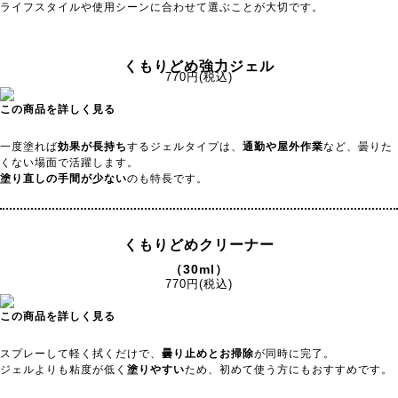
ライフスタイルや使用シーンに合わせて選ぶことが大切です。
くもりどめ強力ジェル
770円(税込)
この商品を詳しく見る
一度塗れば
効果が長持ち
するジェルタイプは、
通勤や屋外作業
など、曇りた
くない場面で活躍します。
塗り直しの手間が少ない
のも特長です。
くもりどめクリーナー
（30ml）
770円(税込)
この商品を詳しく見る
スプレーして軽く拭くだけで、
曇り止めとお掃除
が同時に完了。
ジェルよりも粘度が低く
塗りやすい
ため、初めて使う方にもおすすめです。