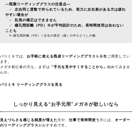
—
既製リーディンググラスの注意点
—
✓
左右同じ度数で作られているため、視力に左右差がある方は疲れ
やすい場合が
✓
乱視の補正はできません
✓
瞳孔間距離（PD）※が平均設計のため、長時間使用は合わない
ことも
※:瞳孔間距離（PD）＝左右の黒目（瞳）の中心どうしの幅
パリミキでは、
お手軽に使える既成リーディンググラス
を多数ご用意してい
ます。
メガネ初心者の方も、まずは
「手元を見やすくすることから」
始めてみませ
んか。
パリミキ リーディンググラスを見る
しっかり見える“お手元用”
メガネが欲しいなら
見えづらさを感じる頻度が増えた
方や、
仕事で長時間使う
方には、
オーダー
のリーディンググラス
がおすすめです。