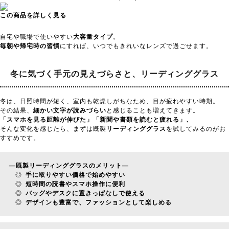
この商品を詳しく見る
自宅や職場で使いやすい
大容量タイプ
。
毎朝や帰宅時の習慣
にすれば、いつでもきれいなレンズで過ごせます。
冬に気づく手元の見えづらさと、
リーディンググラス
冬は、日照時間が短く、室内も乾燥しがちなため、目が疲れやすい時期。
その結果、
細かい文字が読みづらい
と感じることも増えてきます。
「スマホを見る距離が伸びた」「新聞や書類を読むと疲れる」、
そんな変化を感じたら、まずは既製
リーディンググラス
を試してみるのがお
すすめです。
—
既製リーディンググラスのメリット
—
◎
手に取りやすい価格で始めやすい
◎
短時間の読書やスマホ操作に便利
◎
バッグやデスクに置きっぱなしで使える
◎
デザインも豊富で、ファッションとして楽しめる