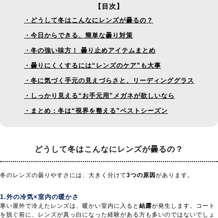
【目次】
・どうして冬はこんなにレンズが曇るの？
・今日からできる、簡単な曇り対策
・冬の強い味方！ 曇り止めアイテムまとめ
・曇りにくくするには“レンズのケア”も大事
・冬に気づく手元の見えづらさと、リーディンググラス
・しっかり見える“お手元用”メガネが欲しいなら
・まとめ：冬は“視界を整える”ベストシーズン
どうして冬はこんなに
レンズが曇るの？
冬のレンズの曇りやすさには、大きく分けて
3つの原因
があります。
1.外の冷気×室内の暖かさ
寒い屋外で冷えたレンズは、暖かい室内に入ると
結露
が発生します。コート
を脱ぐ前に、レンズが真っ白になった経験がある方も多いのではないでしょ