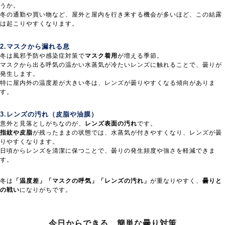
うか。
冬の通勤や買い物など、屋外と屋内を行き来する機会が多いほど、この結露
は起こりやすくなります。
2.マスクから漏れる息
冬は風邪予防や感染症対策で
マスク着用
が増える季節。
マスクから出る呼気の温かい水蒸気が冷たいレンズに触れることで、曇りが
発生します。
特に屋内外の温度差が大きい冬は、レンズが曇りやすくなる傾向がありま
す。
3.レンズの汚れ（皮脂や油膜）
意外と見落としがちなのが、
レンズ表面の汚れ
です。
指紋や皮脂
が残ったままの状態では、水蒸気が付きやすくなり、レンズが曇
りやすくなります。
日頃からレンズを清潔に保つことで、曇りの発生頻度や強さを軽減できま
す。
冬は
「温度差」「マスクの呼気」「レンズの汚れ」
が重なりやすく、
曇りと
の戦い
になりがちです。
今日からできる、
簡単な曇り対策