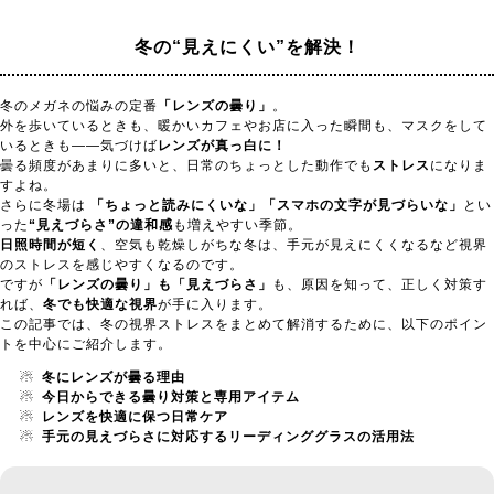
冬の“見えにくい”を解決！
冬のメガネの悩みの定番
「レンズの曇り」
。
外を歩いているときも、暖かいカフェやお店に入った瞬間も、マスクをして
いるときも——気づけば
レンズが真っ白に！
曇る頻度があまりに多いと、日常のちょっとした動作でも
ストレス
になりま
すよね。
さらに冬場は
「ちょっと読みにくいな」「スマホの文字が見づらいな」
とい
った
“見えづらさ”の違和感
も増えやすい季節。
日照時間が短く
、空気も乾燥しがちな冬は、手元が見えにくくなるなど視界
のストレスを感じやすくなるのです。
ですが
「レンズの曇り」も「見えづらさ」
も、原因を知って、正しく対策す
れば、
冬でも快適な視界
が手に入ります。
この記事では、冬の視界ストレスをまとめて解消するために、以下のポイン
トを中心にご紹介します。
☃
冬にレンズが曇る理由
☃
今日からできる曇り対策と専用アイテム
☃
レンズを快適に保つ日常ケア
☃
手元の見えづらさに対応するリーディンググラスの活用法