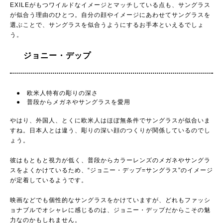
EXILEがもつワイルドなイメージとマッチしている点も、サングラス
が似合う理由のひとつ。自分の顔やイメージにあわせてサングラスを
選ぶことで、サングラスを似合うようにするお手本といえるでしょ
う。
ジョニー・デップ
● 欧米人特有の彫りの深さ
● 普段からメガネやサングラスを愛用
やはり、外国人、とくに欧米人はほぼ無条件でサングラスが似合いま
すね。日本人とは違う、彫りの深い顔のつくりが関係しているのでし
ょう。
彼はもともと視力が低く、普段からカラーレンズのメガネやサングラ
スをよくかけているため、“ジョニー・デップ=サングラス”のイメージ
が定着しているようです。
映画などでも個性的なサングラスをかけていますが、どれもファッシ
ョナブルでオシャレに感じるのは、ジョニー・デップだからこその魅
力なのかもしれません。