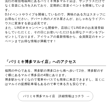
流行の発信地福岡にあるパリミキ博多マルイ店は、サングラスだけで
なく音楽にも力を入れており、定期的に音楽イベントを開催していま
す。
DJイベントやライブを開催しているので、興味のある方はスタッフに
お尋ねください。デパート内のメガネ屋さんが、おしゃれなライブハ
ウスに変身する姿は必見です。
また、LINE＠キャンペーンも開催中。店頭にてLINE＠のお友達登録
をしていただくと、その日にお使いいただけるお得なクーポンをプレ
ゼントしております。アイウェアの最新情報から、会員限定のキャン
ペーンまでお得な情報が満載です！
「パリミキ博多マルイ店」へのアクセス
福岡の中心である、博多駅の博多口から南へ歩いて2分、博多駅のす
ぐ横にあるマルイ博多店の4階にあります。
博多駅からすぐなので電車やバスでも簡単に来店できますし、近くに
はマルイの提携駐車場もあるので車で来る方も安心です。
パリミキ博多マルイ店 詳細情報はコチラ