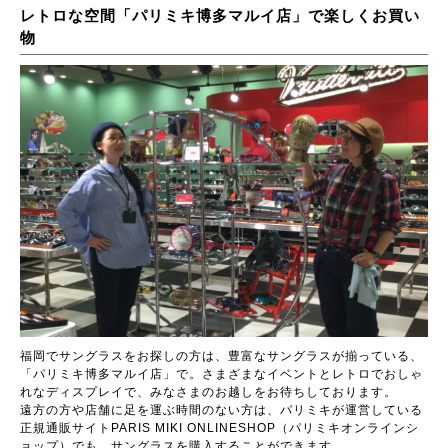
レトロな空間「パリミキ博多マルイ店」で楽しくお買い
物
福岡でサングラスをお探しの方は、豊富なサングラスが揃っている、
「パリミキ博多マルイ店」で。さまざまなイベントとレトロでおしゃ
れなディスプレイで、みなさまのお越しをお待ちしております。
遠方の方や店舗に足を運ぶ時間のない方は、パリミキが運営している
正規通販サイト
PARIS MIKI ONLINESHOP（パリミキオンラインシ
ョップ）
でも、サングラスを購入することができます。