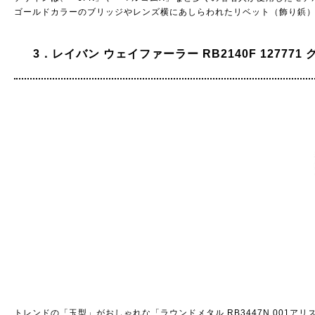
ゴールドカラーのブリッジやレンズ横にあしらわれたリベット（飾り鋲
3．レイバン ウェイファーラー RB2140F 127771
トレンドの「玉型」がおしゃれな「ラウンドメタル RB3447N 001アリス