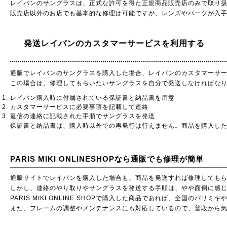
レイバンのサングラスは、正式な許可を得た正規商品販売店のみで取り
販売店以外のお店でも基本的な修理は可能ですが、レンズやパーツが入
発送レイバンのカスタマーサービスを利用する
通販でレイバンのサングラスを購入した場合、レイバンのカスタマーサ
この場合は、修理してもらいたいサングラスを自分で発送しなければな
レイバン購入時に付属されている保証書と納品書を用意
カスタマーサービスに必要事項を記載して連絡
返信の連絡に記載された手順でサングラスを発送
保証書と納品書は、購入時以外での再発行は行えません。商品を購入し
PARIS MIKI ONLINESHOPなら通販でも修理が簡単
通販サイトでレイバンを購入した場合も、商品を発送すれば修理しても
しかし、連絡のやり取りやサングラスを発送する手順は、やや面倒に感じてしま
PARIS MIKI ONLINE SHOPで購入した商品であれば、全国の
また、フレームの調整やメンテナンスにも対応しているので、普段から