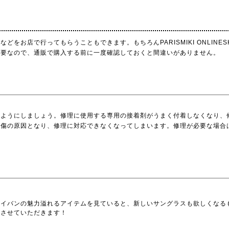
をお店で行ってもらうこともできます。もちろんPARISMIKI ONLINE
必要なので、通販で購入する前に一度確認しておくと間違いがありません。
いようにしましょう。修理に使用する専用の接着剤がうまく付着しなくなり、
や傷の原因となり、修理に対応できなくなってしまいます。修理が必要な場合
レイバンの魅力溢れるアイテムを見ていると、新しいサングラスも欲しくなる
介させていただきます！