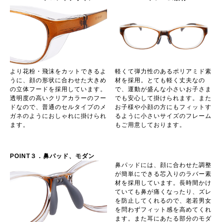
より花粉・飛沫をカットできるよ
軽くて弾力性のあるポリアミド素
うに、顔の形状に合わせた大きめ
材を採用。とても軽く丈夫なの
の立体フードを採用しています。
で、運動が盛んな小さいお子さま
透明度の高いクリアカラーのフー
でも安心して掛けられます。また
ドなので、普通のセルタイプのメ
お子様や小顔の方にもフィットす
ガネのようにおしゃれに掛けられ
るように小さいサイズのフレーム
ます。
もご用意しております。
POINT３．鼻パッド、モダン
鼻パッドには、顔に合わせた調整
が簡単にできる芯入りのラバー素
材を採用しています。長時間かけ
ていても鼻が痛くなったり、ズレ
を防止してくれるので、老若男女
を問わずフィット感を高めてくれ
ます。また耳にあたる部分のモダ