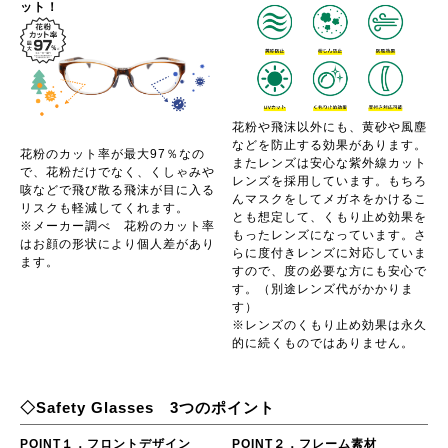
ット！
花粉や飛沫以外にも、黄砂や風塵
などを防止する効果があります。
花粉のカット率が最大97％なの
またレンズは安心な紫外線カット
で、花粉だけでなく、くしゃみや
レンズを採用しています。もちろ
咳などで飛び散る飛沫が目に入る
んマスクをしてメガネをかけるこ
リスクも軽減してくれます。
とも想定して、くもり止め効果を
※メーカー調べ 花粉のカット率
もったレンズになっています。さ
はお顔の形状により個人差があり
らに度付きレンズに対応していま
ます。
すので、度の必要な方にも安心で
す。（別途レンズ代がかかりま
す）
※レンズのくもり止め効果は永久
的に続くものではありません。
◇Safety Glasses 3つのポイント
POINT１．フロントデザイン
POINT２．フレーム素材