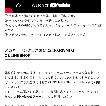
① 水道水で万遍なくメガネ全体の花粉・飛沫を流す。
② ティッシュや柔らかい布で水分をふき取る。
③ くもり止め機能が落ちてきたら、くもり止めスプレーをレンズに塗
布する。
④ 万遍なく全体をセリート（メガネ拭き）で拭いたら完成！
メガネ・サングラス選びにはPARISMIKI
ONLINESHOP
花粉症対策メガネ以外にも、様々なメガネやサングラスを取り扱って
おります。日常生活をさらにより良く、おしゃれを楽しむために、メ
ガネ・サングラス選びにはぜひ
PARIS MIKI ONLINE SHOP
をご利用
くださいませ。
また、メガネ選びや商品について疑問に思うようなことがございまし
たら、
お問い合わせフォーム
よりご質問ください。