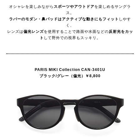
オシャレを楽しみながら
スポーツやアウトドア
を楽しめるサングラ
ス。
ラバーのモダン・鼻パッドはアクティブな動きにもフィット
しやす
く、
レンズは
偏光レンズ
を使用することで路面や水面などの
反射光をカッ
ト
して野外での視界もスッキリ。
PARIS MIKI Collection CAN-3401U
ブラック/グレー（偏光）￥8,800