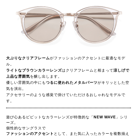
大ぶりなクリアフレーム
がファッションのアクセントに最適なモデ
ル。
ライトなブラウンカラーレンズ
はクリアフレームと相まって
涼しげで
上品な雰囲気
を醸し出します。
優しい雰囲気の中にも
つるに使われたメタルパーツ
がキリッとした空
気を演出。
アクセサリーのような感覚で掛けていただけるおしゃれなモデルで
す。
遊び心あるビビットなカラーレンズが特徴的な「
NEW WAVE
」シリ
ーズ。
個性的なサングラスで
ファッションのアクセント
として、また気に入ったカラーを複数揃え