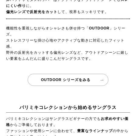
にくい作り
に。
偏光レンズで反射光をカット
して、視界もスッキリです。
機能性を重視しながらオシャレさも併せ持つ「
OUTDOOR
」シリー
ズ。
ストレスフリーな掛け心地やアクティブな動きに対応したフィット
感、
野外の反射光をカットする偏光レンズなど、アウトドアシーンに嬉し
い要素をふんだんに盛りこんだサングラスです。
OUTDOOR シリーズをみる
パリミキコレクションから始めるサングラス
パリミキコレクションはサングラスビギナーの方でも
お求めやすい価
格
からご準備しております。
ファッションや使用シーンに合わせて、
豊富なラインナップ
の中から