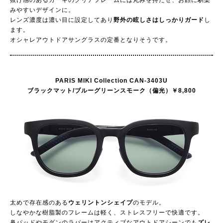
抜け感のあるカーキのクリアフレームには丸みを持たせ、お顔に馴染
みやすいデザインに。
レンズ濃度は濃い目に設定してあり
野外の眩しさはしっかりガード
し
ます。
オシャレアウトドアサングラスの定番となりそうです。
PARIS MIKI Collection CAN-3403U
ブラックマット/ブルーグリーンスモーク（偏光）￥8,800
太めで存在感のある
ウェリントンシェイプ
のモデル。
しなやかな樹脂製のフレームは軽く、ストレスフリーで快適です。
鼻パッドやモダンのラバーはアクティブなアウトドアシーンでも
ズレ