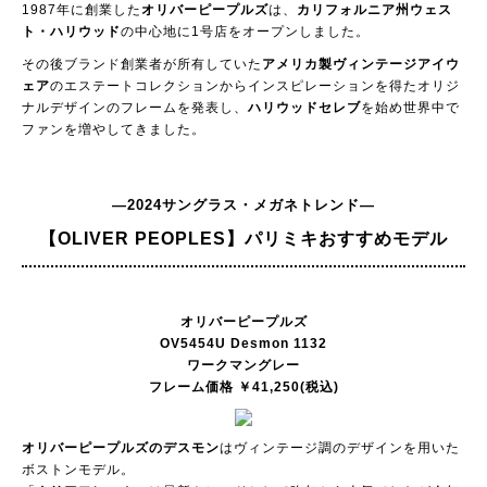
1987年に創業した
オリバーピープルズ
は、
カリフォルニア州ウェス
ト・ハリウッド
の中心地に1号店をオープンしました。
その後ブランド創業者が所有していた
アメリカ製ヴィンテージアイウ
ェア
のエステートコレクションからインスピレーションを得たオリジ
ナルデザインのフレームを発表し、
ハリウッドセレブ
を始め世界中で
ファンを増やしてきました。
―2024サングラス・メガネトレンド―
【OLIVER PEOPLES】
パリミキおすすめモデル
オリバーピープルズ
OV5454U Desmon 1132
ワークマングレー
フレーム価格 ￥41,250(税込)
オリバーピープルズのデスモン
はヴィンテージ調のデザインを用いた
ボストンモデル。