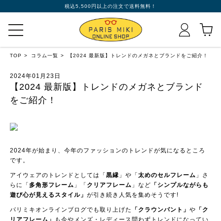
税込5,500円以上の注文で送料無料！
TOP
コラム一覧
【2024 最新版】トレンドのメガネとブランドをご紹介！
2024年01月23日
【2024 最新版】トレンドのメガネとブランド
をご紹介！
2024年が始まり、今年のファッションのトレンドが気になるところ
です。
アイウェアのトレンドとしては「
黒縁
」や「
太めのセルフレーム
」さ
らに「
多角形フレーム
」「
クリアフレーム
」など
「シンプルながらも
遊び心が見えるスタイル」
が引き続き人気を集めそうです!
パリミキオンラインブログでも取り上げた
「クラウンパント」
や
「ク
リアフレーム」
も今やメンズ・レディース問わずトレンドになってい