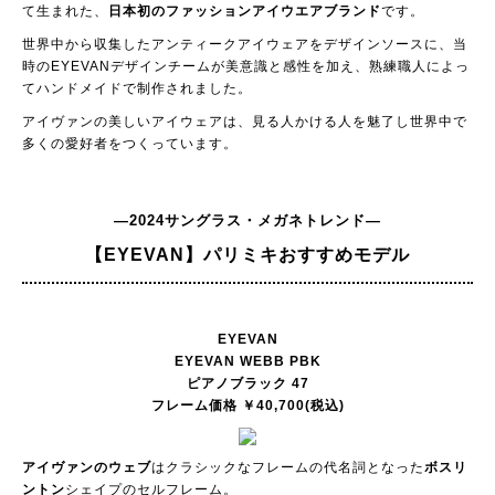
て生まれた、
日本初のファッションアイウエアブランド
です。
世界中から収集したアンティークアイウェアをデザインソースに、当
時のEYEVANデザインチームが美意識と感性を加え、熟練職人によっ
てハンドメイドで制作されました。
アイヴァンの美しいアイウェアは、見る人かける人を魅了し世界中で
多くの愛好者をつくっています。
―2024サングラス・メガネトレンド―
【EYEVAN】
パリミキおすすめモデル
EYEVAN
EYEVAN WEBB PBK
ピアノブラック 47
フレーム価格 ￥40,700(税込)
アイヴァンのウェブ
はクラシックなフレームの代名詞となった
ボスリ
ントン
シェイプのセルフレーム。