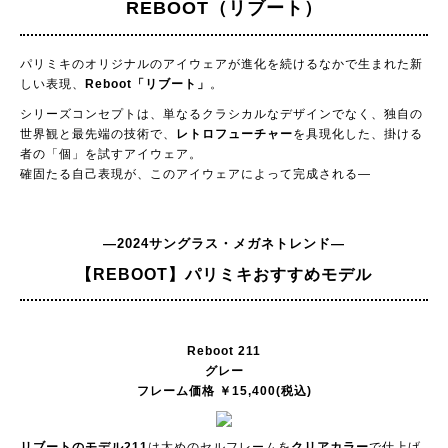
REBOOT（リブート）
パリミキのオリジナルのアイウェアが進化を続けるなかで生まれた新
しい表現、
Reboot「リブート」
。
シリーズコンセプトは、単なるクラシカルなデザインでなく、独自の
世界観と最先端の技術で、
レトロフューチャー
を具現化した、掛ける
者の「個」を試すアイウェア。
確固たる自己表現が、このアイウェアによって完成される―
―2024サングラス・メガネトレンド―
【REBOOT】
パリミキおすすめモデル
Reboot 211
グレー
フレーム価格 ￥15,400(税込)
リブートのモデル211
は太めのセルフレームを
クリアカラー
で仕上げ