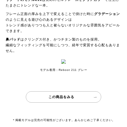
たまさにトレンドな一本。
フレーム正面の厚みを上下で変えることで掛けた時に
グラデーション
のように見える遊び心のあるデザインは
トレンド感がありつつも人と被らないオリジナルな雰囲気をアピール
できます。
鼻パッド
はクリングス付き、かつチタン製のものを採用。
繊細なフィッティングを可能にしつつ、経年で変質する心配もありま
せん。
モデル着用：Reboot 211 グレー
この商品をみる
＊掲載モデルは完売の可能性がございます。あらかじめご了承ください。