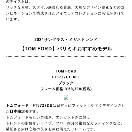
のテイストは、
リッチな素材、スタイル感溢れる質感、大胆なデザイン要素などのコ
ンビネーションで構成されたアイウェアコレクションにも活かされて
います。
―2024サングラス・メガネトレンド―
【TOM FORD】
パリミキおすすめモデル
TOM FORD
FT5727DB 001
ブラック
フレーム価格 ￥58,300(税込)
トムフォード FT5727DB
は日本人にフィットしやすくデザインされ
た
日本限定モデル
。
トムフォードらしい力強さ、エレガントさに加え、
トレンドの多角形シェイプ、ブロー部分の複雑なカッティングなど、
繊細さと掛け心地の良さも兼ね備えたフレームです。