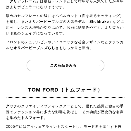
「
クリアフレーム
」は最新トレンドとして昨年から人気でしたが今年
はよりポピュラーになりそうです。
厚めのセルフレームの縁にはベベルカット（面を取るカッティング）
を施し、またオリバーピープルズの人気モデル「
Sheldrake
」などに
比べ、レンズ天地幅がやや広めで、お顔に馴染みやすく、より柔らか
い印象のシェイプになっています。
フロントのデュアルピンやアイコニックな芯金デザインなどクラシカ
ルな
オリバーピープルズらしさ
もしっかりと演出。
この商品をみる
TOM FORD（トムフォード）
グッチ
のクリエイティブディレクターとして、優れた感覚と独自の手
腕でファッション界に多大な影響を及ぼし、その功績が歴史的な名声
を集めた
トムフォード
。
2005年にはアイウェアラインをスタートし、モード界を牽引する彼