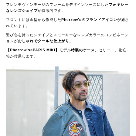
フレンチヴィンテージのフレームをデザインソースにした
フォキシー
なレンズシェイプ
が特徴的です。
フロントには金型から作成した
Pherrow'sのブランドアイコン
が施さ
れています。
遊び心を持ったシェイプとスモーキーなレンズカラーのコンビネーシ
ョンが
おしゃれでクールな仕上がり
。
【Pherrow's×PARIS MIKI】モデル特製のケース
、セリート、化粧
箱が付属します。