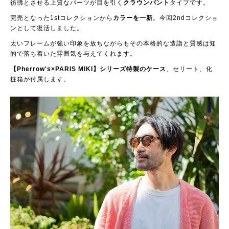
彷彿とさせる上質なパーツが目を引く
クラウンパント
タイプです。
完売となった1stコレクションから
カラーを一新
。今回2ndコレクショ
ンとして復活しました。
太いフレームが強い印象を放ちながらもその本格的な造詣と質感は知
的で落ち着いた雰囲気を与えてくれます。
【Pherrow's×PARIS MIKI】シリーズ特製のケース
、セリート、化
粧箱が付属します。