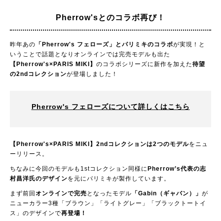
Pherrow'sとのコラボ再び！
昨年あの
「Pherrow's フェローズ」とパリミキのコラボ
が実現！と
いうことで話題となりオンラインでは完売モデルも出た
【Pherrow's×PARIS MIKI】
のコラボシリーズに新作を加えた
待望
の2ndコレクション
が登場しました！
Pherrow's フェローズについて詳しくはこちら
【Pherrow's×PARIS MIKI】2ndコレクションは2つのモデル
をニュ
ーリリース。
ちなみに今回のモデルも1stコレクション同様に
Pherrow’s代表の志
村昌洋氏のデザイン
を元にパリミキが製作しています。
まず前回
オンラインで完売
となったモデル
「Gabin（ギャバン）」
が
ニューカラー3種「ブラウン」「ライトグレー」「ブラックトートイ
ス」のデザインで
再登場！