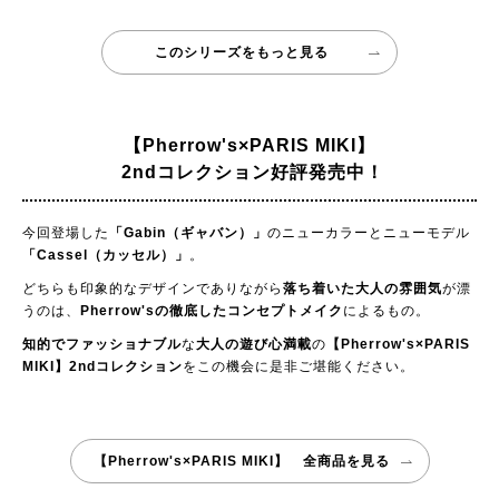
このシリーズをもっと見る
【Pherrow's×PARIS MIKI】
2ndコレクション好評発売中！
今回登場した
「Gabin（ギャバン）」
のニューカラーとニューモデル
「Cassel（カッセル）」
。
どちらも印象的なデザインでありながら
落ち着いた大人の雰囲気
が漂
うのは、
Pherrow'sの徹底したコンセプトメイク
によるもの。
知的でファッショナブル
な
大人の遊び心満載
の
【Pherrow's×PARIS
MIKI】2ndコレクション
をこの機会に是非ご堪能ください。
【Pherrow's×PARIS MIKI】 全商品を見る