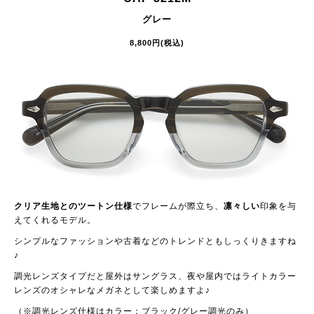
グレー
8,800円(税込)
クリア生地とのツートン仕様
でフレームが際立ち、
凛々しい
印象を与
えてくれるモデル。
シンプルなファッションや古着などのトレンドともしっくりきますね
♪
調光レンズタイプだと屋外はサングラス、夜や屋内ではライトカラー
レンズのオシャレなメガネとして楽しめますよ♪
（※調光レンズ仕様はカラー：ブラック/グレー調光のみ）