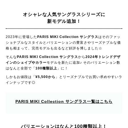
オシャレな人気サングラスシリーズに
新モデル追加！
2023年に登場した
PARIS MIKI Collection サングラス
はそのファッ
ショナブルなスタイルとバリエーションの豊富さやリーズナブルな価
格も相まって、完売モデルも出るなど好評を博しました☆
そんな
PARIS MIKI Collection サングラス
から
2024年トレンドデザ
インのシェイプやカラー
モデルを新たに追加♪ そのバリエーション数
はなんと全部で「
100種類以上
」に！
しかもお値段は「
¥5,500から
」とリーズナブルでお買い求めやすいラ
インナップです◎
PARIS MIKI Collection サングラス
一覧はこちら
バリエーションはなんと100種類以上！