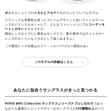
ボストン
シェイプの
メタルとアセテート
のコンビフレームモデル。
クラシックな雰囲気を持ったフレームデザインと淡いライトカラーレ
ンズのバランスがオシャレで、どんなファッションにでも
コーディネ
ートしやすい
モデルです◎
調光レンズタイプだと屋外はサングラス、夜や屋内ではライトカラー
レンズのオシャレなメガネとして楽しめますよ♪
（※調光レンズ仕様はカラー：シルバー/ブルー調光のみ）
このモデルの詳細はこちら
あなたに似合うサングラスが
きっと見つかる
PARIS MIKI Collection サングラス
は
リーズナブル
な価格帯であり
ながらも最新のトレンドデザインのサングラスが
100種類以上
のバリ