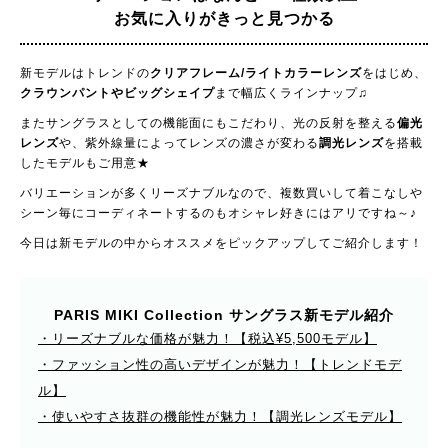
お気に入りがきっと見つかる
新モデルはトレンドの
クリアフレーム/ライトカラーレンズ
をはじめ、
クラウンパントやビッグシェイプ
まで幅広くラインナップ♫
またサングラスとしての機能面にもこだわり、光の反射を整える
偏光
レンズ
や、紫外線量によってレンズの濃さが変わる
調光レンズ
を搭載
したモデルもご用意★
バリエーションが多くリーズナブルなので、複数買いして着こなしや
シーン毎にコーディネートするのもオシャレ好きにはアリですね～♪
今日は新モデルの中からオススメをピックアップしてご紹介します！
PARIS MIKI Collection サングラス
新モデル紹介
・リーズナブルな価格が魅力！【税込¥5,500モデル】
・ファッション性の高いデザインが魅力！【トレンドモデ
ル】
・使いやすさ抜群の機能性が魅力！【調光レンズモデル】