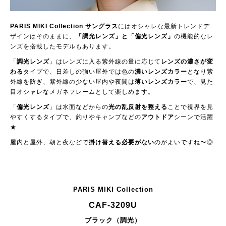
PARIS MIKI Collection サングラス
にはオシャレな最新トレンドデ
ザインはそのままに、
「調光レンズ」と「偏光レンズ」
の機能的なレ
ンズを搭載したモデルもあります。
「
調光レンズ
」はレンズに入る紫外線の量に応じて
レンズの濃さが変
わる
タイプで、日差しの強い屋外では色の
濃いレンズカラー
となり紫
外線を防ぎ、紫外線の少ない屋内や夜間は
薄いレンズカラー
で、見た
目オシャレなメガネフレームとして楽しめます。
「
偏光レンズ
」は水面などからの
光の乱反射を整える
ことで視界を見
やすくするタイプで、釣りやキャンプなどの
アウトドア
シーンで活躍
★
屋内と屋外、朝と夜などで
掛け替える必要がない
のがよいですね〜◎
PARIS MIKI Collection
CAF-3209U
ブラック（調光）