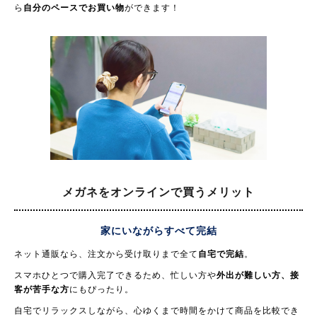
ら
自分のペースでお買い物
ができます！
メガネをオンラインで買う
メリット
家にいながらすべて完結
ネット通販なら、注文から受け取りまで全て
自宅で完結
。
スマホひとつで購入完了できるため、忙しい方や
外出が難しい方、接
客が苦手な方
にもぴったり。
自宅でリラックスしながら、心ゆくまで時間をかけて商品を比較でき