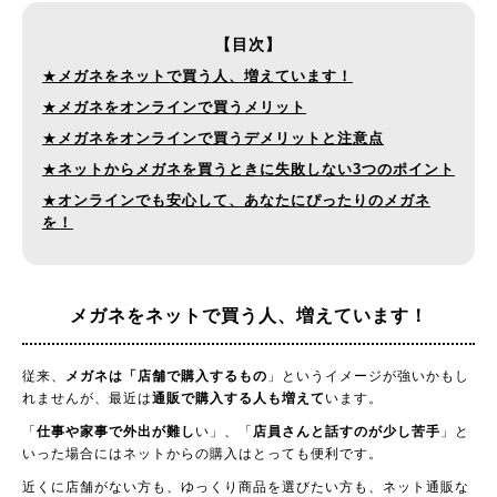
【目次】
★
メガネをネットで買う人、増えています！
★
メガネをオンラインで買うメリット
★
メガネをオンラインで買うデメリットと注意点
★
ネットからメガネを買うときに失敗しない3つのポイント
★
オンラインでも安心して、あなたにぴったりのメガネ
を！
メガネをネットで買う人、
増えています！
従来、
メガネは「店舗で購入するもの
」というイメージが強いかもし
れませんが、最近は
通販で購入する人も増えて
います。
「
仕事や家事で外出が難し
い」、「
店員さんと話すのが少し苦手
」と
いった場合にはネットからの購入はとっても便利です。
近くに店舗がない方も、ゆっくり商品を選びたい方も、ネット通販な