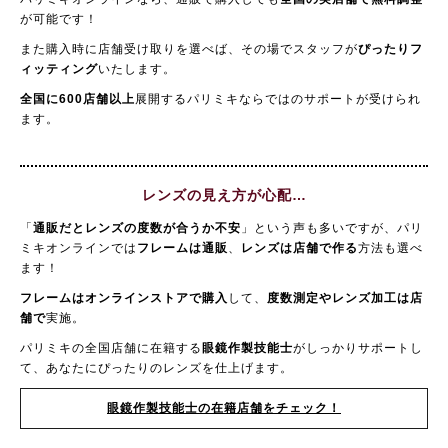
が可能です！
また購入時に店舗受け取りを選べば、その場でスタッフが
ぴったりフ
ィッティング
いたします。
全国に600店舗以上
展開するパリミキならではのサポートが受けられ
ます。
レンズの見え方が心配…
「
通販だとレンズの度数が合うか不安
」という声も多いですが、パリ
ミキオンラインでは
フレームは通販
、
レンズは店舗で作る
方法も選べ
ます！
フレームはオンラインストアで購入
して、
度数測定やレンズ加工は店
舗で
実施。
パリミキの全国店舗に在籍する
眼鏡作製技能士
がしっかりサポートし
て、あなたにぴったりのレンズを仕上げます。
眼鏡作製技能士の在籍店舗をチェック！