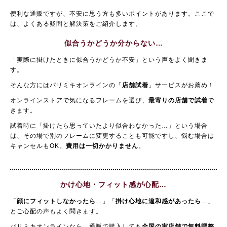
便利な通販ですが、不安に思う方も多いポイントがあります。ここで
は、よくある疑問と解決策をご紹介します。
似合うかどうか分からない…
「実際に掛けたときに似合うかどうか不安」という声をよく聞きま
す。
そんな方にはパリミキオンラインの「
店舗試着
」サービスがお薦め！
オンラインストアで気になるフレームを選び、
最寄りの店舗で試着
で
きます。
試着時に「掛けたら思っていたより似合わなかった…」という場合
は、その場で別のフレームに変更することも可能ですし、悩む場合は
キャンセルもOK。
費用は一切かかりません
。
かけ心地・フィット感が心配…
「
顔にフィットしなかったら
…」「
掛け心地に違和感があったら
…」
とご心配の声もよく聞きます。
パリミキオンラインなら、通販で購入しても
全国の実店舗で無料調整