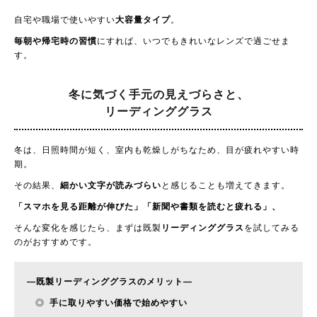
自宅や職場で使いやすい
大容量タイプ
。
毎朝や帰宅時の習慣
にすれば、いつでもきれいなレンズで過ごせま
す。
冬に気づく手元の見えづらさと、
リーディンググラス
冬は、日照時間が短く、室内も乾燥しがちなため、目が疲れやすい時
期。
その結果、
細かい文字が読みづらい
と感じることも増えてきます。
「スマホを見る距離が伸びた」「新聞や書類を読むと疲れる」、
そんな変化を感じたら、まずは既製
リーディンググラス
を試してみる
のがおすすめです。
—
既製リーディンググラスのメリット
—
◎
手に取りやすい価格で始めやすい