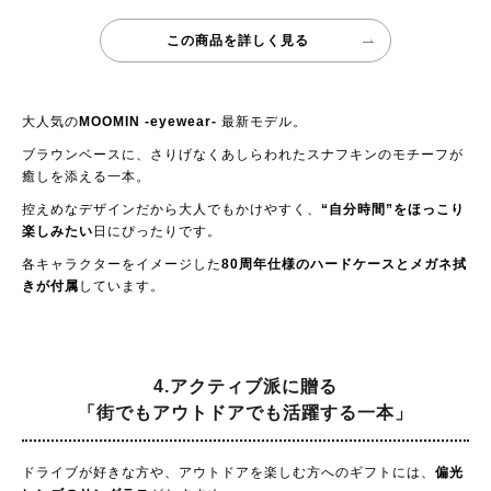
この商品を詳しく見る
大人気の
MOOMIN -eyewear-
最新モデル。
ブラウンベースに、さりげなくあしらわれたスナフキンのモチーフが
癒しを添える一本。
控えめなデザインだから大人でもかけやすく、
“自分時間”をほっこり
楽しみたい
日にぴったりです。
各キャラクターをイメージした
80周年仕様のハードケースとメガネ拭
きが付属
しています。
4.アクティブ派に贈る
「街でもアウトドアでも活躍する一本」
ドライブが好きな方や、アウトドアを楽しむ方へのギフトには、
偏光