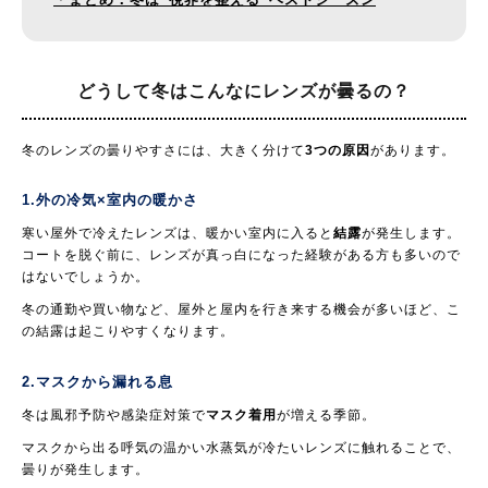
どうして冬はこんなに
レンズが曇るの？
冬のレンズの曇りやすさには、大きく分けて
3つの原因
があります。
1.外の冷気×室内の暖かさ
寒い屋外で冷えたレンズは、暖かい室内に入ると
結露
が発生します。
コートを脱ぐ前に、レンズが真っ白になった経験がある方も多いので
はないでしょうか。
冬の通勤や買い物など、屋外と屋内を行き来する機会が多いほど、こ
の結露は起こりやすくなります。
2.マスクから漏れる息
冬は風邪予防や感染症対策で
マスク着用
が増える季節。
マスクから出る呼気の温かい水蒸気が冷たいレンズに触れることで、
曇りが発生します。