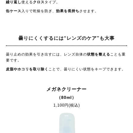
繰り返し
使える
クロス
タイプ。
缶ケース
入りで乾燥を防ぎ、
効果を長持ち
させます。
曇りにくくするには
“レンズのケア”も大事
曇り止めの効果を引き出すには、レンズ自体の
状態を整える
ことも重
要です。
皮脂やホコリを取り除く
ことで、曇りにくい状態をキープできます。
メガネクリーナー
（80ml）
1,100円(税込)