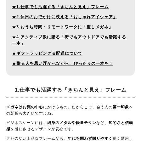
★
1.仕事でも活躍する「きちんと見え」フレーム
★
2.休日のおでかけに映える「おしゃれアイウェア」
★
3.おうち時間・リモートワークに「癒しメガネ」
★
4.アクティブ派に贈る「街でもアウトドアでも活躍する
一本」
★
ギフトラッピング＆配送について
★
贈る人を思い浮かべながら、ぴったりの一本を！
1.仕事でも活躍する
「きちんと見え」フレーム
メガネはお顔の中心
にかけるもの。だからこそ、会う人の
第一印象
へ
の影響も大きいですよね。
ビジネスシーンには、
細身のメタルや軽量チタン
など、
知的さと信頼
感
を感じさせるデザインが安心です。
クセのない上品なフレームなら、
年代を問わず贈りやすく
長く愛用し