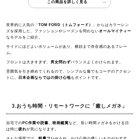
この商品を詳しく見る
世界的に人気の「
TOM FORD（トムフォード）
」からはカラーレン
ズを採用した、ファッションやシーズンを問わない
オールマイティー
なモデルをご紹介。
サイドにほどよいボリュームがあり、横顔まで存在感のあるフレー
ム。
フロントは大きすぎず、
男女問わず
バランスよくかけられます。
雰囲気を引き締めてくれるので、シンプルな服でもコーデのアクセン
トに。
日本企画ならではの掛け心地
もポイントです。
3.おうち時間・リモートワークに
「癒しメガネ」
自宅での
PC作業や読書、映画鑑賞
など、長い時間メガネをかける日
は特に
疲れ
が気になります。
そんな場面では、
軽量フレーム
や、かけ心地の優しいものがおすす