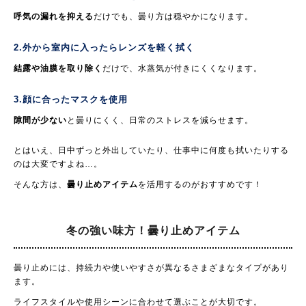
呼気の漏れを抑える
だけでも、曇り方は穏やかになります。
2.外から室内に入ったらレンズを軽く拭く
結露や油膜を取り除く
だけで、水蒸気が付きにくくなります。
3.顔に合ったマスクを使用
隙間が少ない
と曇りにくく、日常のストレスを減らせます。
とはいえ、日中ずっと外出していたり、仕事中に何度も拭いたりする
のは大変ですよね…。
そんな方は、
曇り止めアイテム
を活用するのがおすすめです！
冬の強い味方！
曇り止めアイテム
曇り止めには、持続力や使いやすさが異なるさまざまなタイプがあり
ます。
ライフスタイルや使用シーンに合わせて選ぶことが大切です。