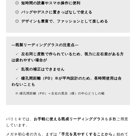
◎
短時間の読書やスマホ操作に便利
◎
バッグやデスクに置きっぱなしで使える
◎
デザインも豊富で、ファッションとして楽しめる
—
既製リーディンググラスの注意点
—
✓
左右同じ度数で作られているため、視力に左右差がある方
は疲れやすい場合が
✓
乱視の補正はできません
✓
瞳孔間距離（PD）※が平均設計のため、長時間使用は合
わないことも
※:瞳孔間距離（PD）＝左右の黒目（瞳）の中心どうしの幅
パリミキでは、
お手軽に使える既成リーディンググラス
を多数ご用意
しています。
メガネ初心者の方も、まずは
「手元を見やすくすることから」
始めて