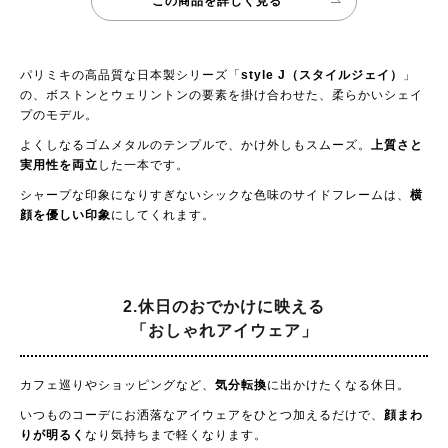
この商品を詳しく見る
パリミキの高品質な日本製シリーズ「
style J（スタイルジェイ）
」
の、ボストンとウェリントンの要素を掛け合わせた、柔らかいシェイ
プのモデル。
よくしなるゴムメタルのテンプルで、かけ外しもスムーズ。
上質さと
実用性を両立
した一本です。
シャープな印象になりすぎないシックな色味のサイドフレームは、
横
顔を優しい印象
にしてくれます。
2.休日のおでかけに映える
「おしゃれアイウェア」
カフェ巡りやショッピングなど、
気分転換
に出かけたくなる休日。
いつものコーデにお洒落なアイウェアをひとつ加えるだけで、
顔まわ
りが明るく
なり気持ちまで軽くなります。