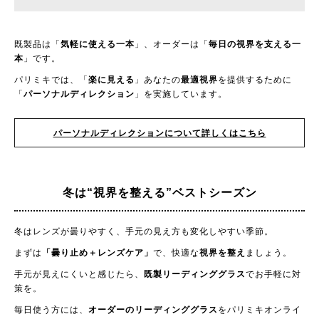
既製品は「
気軽に使える一本
」、オーダーは「
毎日の視界を支える一
本
」です。
パリミキでは、「
楽に見える
」あなたの
最適視界
を提供するために
「
パーソナルディレクション
」を実施しています。
パーソナルディレクションについて詳しくはこちら
冬は“視界を整える”ベストシーズン
冬はレンズが曇りやすく、手元の見え方も変化しやすい季節。
まずは
「曇り止め＋レンズケア」
で、快適な
視界を整え
ましょう。
手元が見えにくいと感じたら、
既製リーディンググラス
でお手軽に対
策を。
毎日使う方には、
オーダーのリーディンググラス
をパリミキオンライ