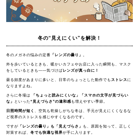
冬の“見えにくい”を解決！
冬のメガネの悩みの定番
「レンズの曇り」
。
外を歩いているときも、暖かいカフェやお店に入った瞬間も、マスク
をしているときも——気づけば
レンズが真っ白に！
曇る頻度があまりに多いと、日常のちょっとした動作でも
ストレス
に
なりますよね。
さらに冬場は
「ちょっと読みにくいな」「スマホの文字が見づらい
な」
といった
“見えづらさ”の違和感
も増えやすい季節。
日照時間が短く
、空気も乾燥しがちな冬は、手元が見えにくくなるな
ど視界のストレスを感じやすくなるのです。
ですが
「レンズの曇り」も「見えづらさ」
も、原因を知って、正しく
対策すれば、
冬でも快適な視界
が手に入ります。