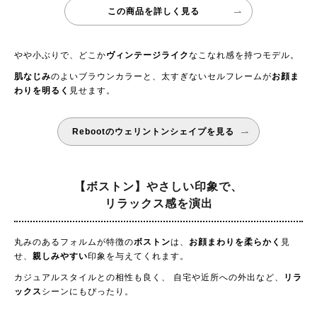
この商品を詳しく見る
やや小ぶりで、どこか
ヴィンテージライク
なこなれ感を持つモデル。
肌なじみ
のよいブラウンカラーと、太すぎないセルフレームが
お顔ま
わりを明るく
見せます。
Rebootのウェリントンシェイプを見る
【ボストン】やさしい印象で、
リラックス感を演出
丸みのあるフォルムが特徴の
ボストン
は、
お顔まわりを柔らかく
見
せ、
親しみやすい
印象を与えてくれます。
カジュアルスタイルとの相性も良く、 自宅や近所への外出など、
リラ
ックス
シーンにもぴったり。