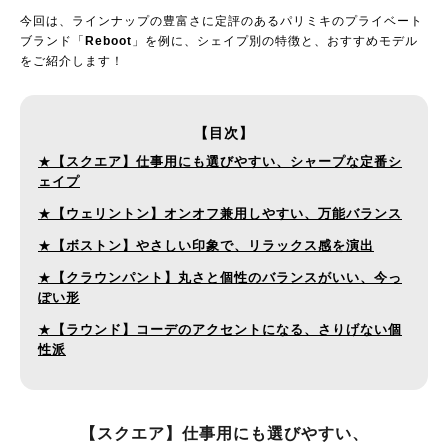
今回は、ラインナップの豊富さに定評のあるパリミキのプライベート
ブランド「
Reboot
」を例に、シェイプ別の特徴と、おすすめモデル
をご紹介します！
【目次】
★
【スクエア】仕事用にも選びやすい、シャープな定番シ
ェイプ
★
【ウェリントン】オンオフ兼用しやすい、万能バランス
★
【ボストン】やさしい印象で、リラックス感を演出
★
【クラウンパント】丸さと個性のバランスがいい、今っ
ぽい形
★
【ラウンド】コーデのアクセントになる、さりげない個
性派
【スクエア】仕事用にも選びやすい、