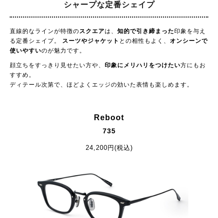
シャープな定番シェイプ
直線的なラインが特徴の
スクエア
は、
知的で引き締まった
印象を与え
る定番シェイプ。
スーツやジャケット
との相性もよく、
オンシーンで
使いやすい
のが魅力です。
顔立ちをすっきり見せたい方や、
印象にメリハリをつけたい
方にもお
すすめ。
ディテール次第で、ほどよくエッジの効いた表情も楽しめます。
Reboot
735
24,200円(税込)