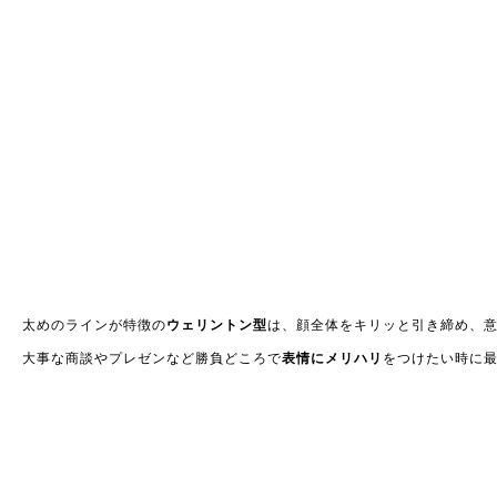
太めのラインが特徴の
ウェリントン型
は、顔全体をキリッと引き締め、
大事な商談やプレゼンなど勝負どころで
表情にメリハリ
をつけたい時に