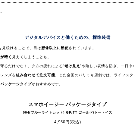
す。
デジタルデバイスと働くための、
標準装備
を見続けることで、目は
想像以上に酷使
されています。
色が暗く
見えてしまうことも。
守るだけでなく、夕方の疲れによる“
老け見え
”や険しい表情を防ぎ、一日中
トレンズを
組み合わせて注文可能
。また全国のパリミキ店舗では、ライフスタ
の
パッケージタイプ
がおすすめです。
スマホイージー パッケージタイプ
004(ブルーライトカット) GP/TT ゴールド/トートイス
4,950円(税込)