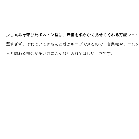
少し
丸みを帯びたボストン型
は、
表情を柔らかく見せてくれる
万能シェ
堅すぎず
、それでいてきちんと感はキープできるので、営業職やチーム
人と関わる機会が多い方にこそ取り入れてほしい一本です。