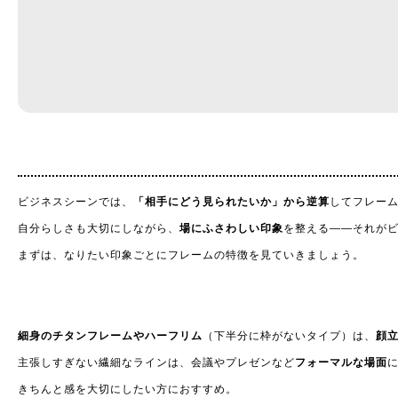
ビジネスシーンでは、
「相手にどう見られたいか」から逆算
してフレー
自分らしさも大切にしながら、
場にふさわしい印象
を整える——それが
まずは、なりたい印象ごとにフレームの特徴を見ていきましょう。
細身のチタンフレームやハーフリム
（下半分に枠がないタイプ）は、
顔
主張しすぎない繊細なラインは、会議やプレゼンなど
フォーマルな場面
きちんと感を大切にしたい方におすすめ。