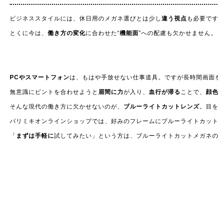
ビジネススタイルには、休日用のメガネ選びとは少し
違う視点
も必要で
とくに今は、
働き方の変化
に合わせた“
機能面
”への配慮も欠かせません。
PCやスマートフォン
は、もはや手放せない仕事道具。ですが長時間画面
無意識にピントを合わせようと
眉間に力
が入り、
血行が滞る
ことで、
顔
そんな現代の働き方に欠かせないのが、
ブルーライトカットレンズ
。目を
パリミキオンラインショップでは、好みのフレームにブルーライトカッ
「
まずは手軽に
試してみたい」という方は、ブルーライトカットメガネ