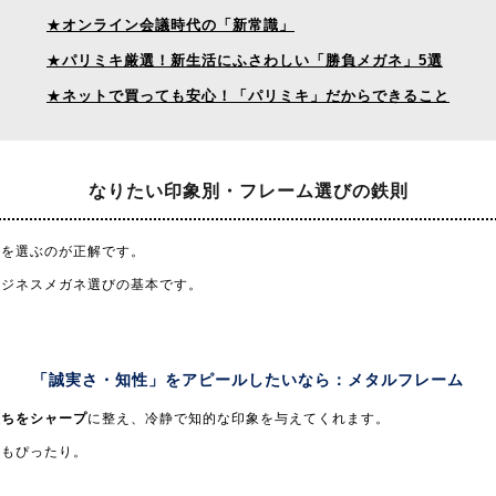
★
オンライン会議時代の「新常識」
★
パリミキ厳選！新生活にふさわしい「勝負メガネ」5選
★
ネットで買っても安心！「パリミキ」だからできること
なりたい印象別・
フレーム選びの鉄則
ムを選ぶのが正解です。
ビジネスメガネ選びの基本です。
「誠実さ・知性」をアピールしたいなら：
メタルフレーム
立ちをシャープ
に整え、冷静で知的な印象を与えてくれます。
にもぴったり。