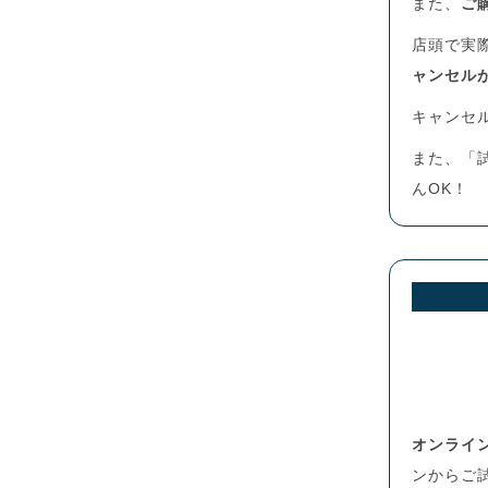
また、
ご
店頭で実
ャンセル
キャンセ
また、「
んOK！
オンライ
ンからご