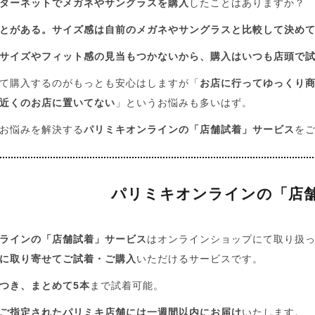
ターネットでメガネやサングラスを購入
したことはありますか？
とがある。サイズ感は自前のメガネやサングラスと比較して決め
サイズやフィット感の見当もつかないから、購入はいつも店頭で
て購入するのがもっとも安心はしますが「
お店に行ってゆっくり
近くのお店に置いてない
」というお悩みも多いはず。
お悩みを解決する
パリミキオンラインの「店舗試着」サービス
を
パリミキオンラインの「店
ラインの「店舗試着」サービス
はオンラインショップにて取り扱
に取り寄せてご試着・ご購入
いただけるサービスです。
つき、まとめて5本
まで試着可能。
ご指定されたパリミキ店舗には一週間以内にお届け
いたします。