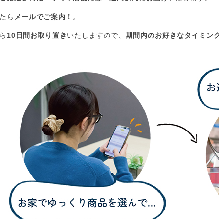
たら
メールでご案内！
。
ら
10日間お取り置き
いたしますので、
期間内のお好きなタイミン