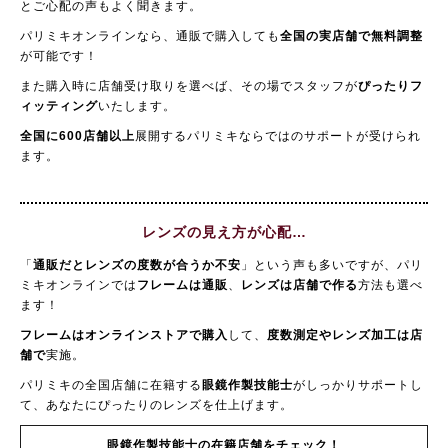
とご心配の声もよく聞きます。
パリミキオンラインなら、通販で購入しても
全国の実店舗で無料調整
が可能です！
また購入時に店舗受け取りを選べば、その場でスタッフが
ぴったりフ
ィッティング
いたします。
全国に600店舗以上
展開するパリミキならではのサポートが受けられ
ます。
レンズの見え方が心配…
「
通販だとレンズの度数が合うか不安
」という声も多いですが、パリ
ミキオンラインでは
フレームは通販
、
レンズは店舗で作る
方法も選べ
ます！
フレームはオンラインストアで購入
して、
度数測定やレンズ加工は店
舗で
実施。
パリミキの全国店舗に在籍する
眼鏡作製技能士
がしっかりサポートし
て、あなたにぴったりのレンズを仕上げます。
眼鏡作製技能士の在籍店舗をチェック！