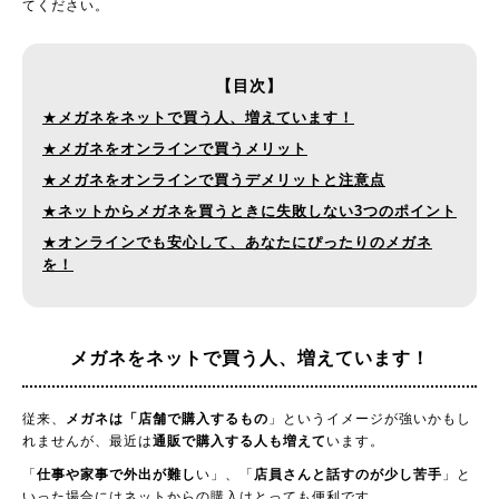
てください。
【目次】
★
メガネをネットで買う人、増えています！
★
メガネをオンラインで買うメリット
★
メガネをオンラインで買うデメリットと注意点
★
ネットからメガネを買うときに失敗しない3つのポイント
★
オンラインでも安心して、あなたにぴったりのメガネ
を！
メガネをネットで買う人、
増えています！
従来、
メガネは「店舗で購入するもの
」というイメージが強いかもし
れませんが、最近は
通販で購入する人も増えて
います。
「
仕事や家事で外出が難し
い」、「
店員さんと話すのが少し苦手
」と
いった場合にはネットからの購入はとっても便利です。