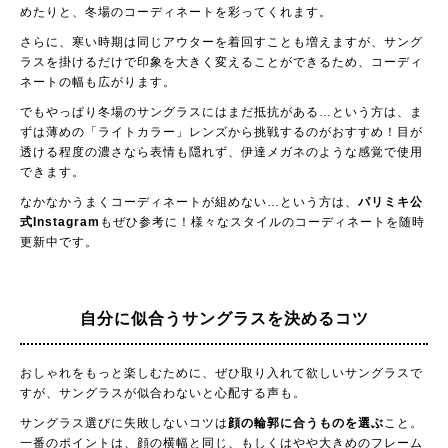
めたりと、冬場のコーディネートを彩ってくれます。
さらに、寒い時期は同じアウターを着回すことも増えますが、サング
ラスを掛けるだけで印象を大きく変えることができるため、コーディ
ネートの幅も広がります。
でもやっぱり冬場のサングラスにはまだ抵抗がある…という方は、ま
ずは薄めの「ライトカラー」レンズから挑戦するのがおすすめ！目が
透ける程度の濃さなら表情も隠れず、伊達メガネのような感覚で使用
できます。
なかなかうまくコーディネートが組めない…という方は、
パリミキ公
式Instagram
もぜひ参考に！様々なスタイルのコーディネートを随時
更新中です。
自分に似合うサングラスを決めるコツ
おしゃれをもっと楽しむために、ぜひ取り入れて欲しいサングラスで
すが、サングラスが似合わないと心配する声も。
サングラス選びに失敗しないコツは
顔の輪郭に合うものを選ぶ
こと。
一番のポイントは、顔の横幅と同じ、もしくはやや大きめのフレーム