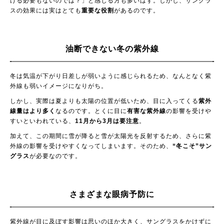
ける必要もないのでは？」と感じる方も多いはず。しかし、サングラ
スの効果には実はとても
重要な役割
があるのです。
油断できない冬の紫外線
冬は気温が下がり日差しが弱いように感じられるため、なんとなく紫
外線も弱いイメージになりがち。
しかし、実際は夏よりも太陽の位置が低いため、目に入ってくる
紫外
線量はより多く
なるのです。とくに目に
有害な紫外線
の影響を受けや
すいといわれている、
11月から3月は要注意
。
加えて、この期間に雪が降ると雪が太陽光を反射するため、さらに紫
外線の影響を受けやすくなってしまいます。そのため、
“冬こそ”サン
グラス
が必要なのです。
さまざまな眼病予防に
紫外線が目に及ぼす影響は思いのほか大きく、サングラスをかけずに