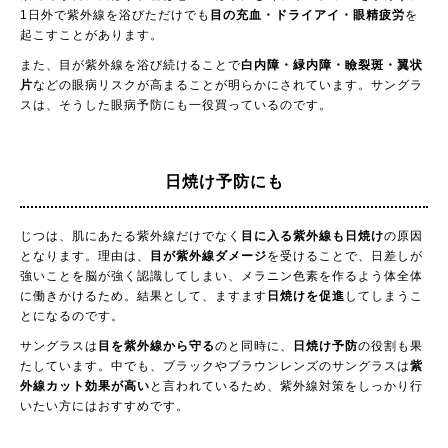
1日外で紫外線を浴びただけでも
目の充血・ドライアイ・眼精疲労
を
起こすことがあります。
また、目が紫外線を浴び続けることで
白内障・緑内障・瞼裂斑・翼状
片
などの眼病リスクが高まることが明らかにされています。サングラ
スは、そうした眼病予防にも一役買っているのです。
日焼け予防にも
じつは、肌にあたる紫外線だけでなく
目に入る紫外線も日焼け
の原因
となります。理由は、
目が紫外線ダメージ
を受けることで、日差しが
強いことを脳が強く認識してしまい、メラニン色素を作るよう体全体
に働きかけるため。結果として、ますます
日焼けを促進
してしまうこ
とになるのです。
サングラスは
目を紫外線から守る
のと同時に、
日焼け予防
の役割も果
たしています。中でも、ブラックやブラウンレンズのサングラスは
紫
外線カット効果が高い
と言われているため、紫外線対策をしっかり行
いたい方にはおすすめです。