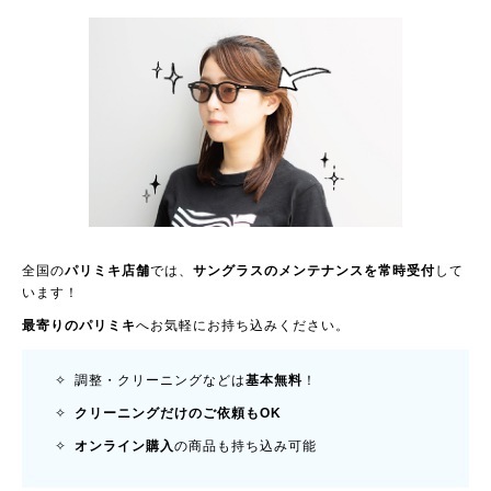
全国の
パリミキ店舗
では、
サングラスのメンテナンスを常時受付
して
います！
最寄りのパリミキ
へお気軽にお持ち込みください。
✧ 調整・クリーニングなどは
基本無料
！
✧
クリーニングだけのご依頼もOK
✧
オンライン購入
の商品も持ち込み可能