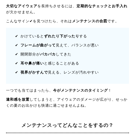
大切なアイウェア
を長持ちさせるには、
定期的なチェックとお手入れ
が欠かせません。
こんなサイン✔を見つけたら、それは
メンテナンスの合図
です。
✔ かけていると
ずれたり下がったり
する
✔
フレームが曲がって
見えて、バランスが悪い
✔ 開閉部分が
パカパカ
してきた
✔
耳や鼻が痛い
と感じることがある
✔
視界がかすんで
見える、レンズが汚れやすい
一つでも当てはまったら、
今がメンテナンスのタイミング
！
違和感を放置
してしまうと、アイウェアのダメージが広がり、せっか
くの夏のお出かけも快適に過ごせませんよね。
メンテナンスって
どんなことをするの？