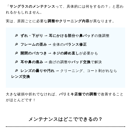
「
サングラスのメンテナンス
って、具体的には何をするの？」と思わ
れるかもしれません。
実は、原因ごとに必要な
調整やクリーニング内容
が異なります。
🔎
ずれ・下がり
⇀
耳にかける部分
や
鼻パッド
の微調整
🔎
フレームの歪み
⇀ 全体の
バランス修正
🔎
開閉のパカつき
⇀
ネジの締め直し
が必要かも
🔎
耳や鼻の痛み
⇀ 曲げの調整や
パッド交換
で解決
🔎
レンズの曇りや汚れ
⇀ クリーニング、コート剥がれなら
レンズ交換
大きな破損や折れでなければ、
パリミキ店舗での調整
で改善すること
がほとんどです！
メンテナンスは
どこでできるの？