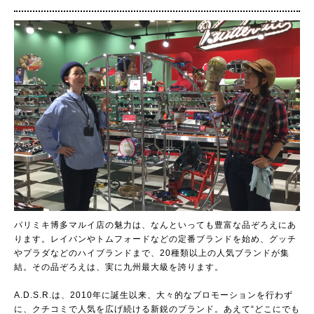
パリミキ博多マルイ店の魅力は、なんといっても豊富な品ぞろえにあ
ります。レイバンやトムフォードなどの定番ブランドを始め、グッチ
やプラダなどのハイブランドまで、20種類以上の人気ブランドが集
結。その品ぞろえは、実に九州最大級を誇ります。
A.D.S.R.は、2010年に誕生以来、大々的なプロモーションを行わず
に、クチコミで人気を広げ続ける新鋭のブランド。あえて“どこにでも