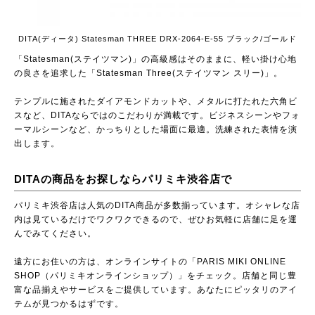
DITA(ディータ) Statesman THREE DRX-2064-E-55 ブラック/ゴールド
「Statesman(ステイツマン)」の高級感はそのままに、軽い掛け心地
の良さを追求した「Statesman Three(ステイツマン スリー)」。
テンプルに施されたダイアモンドカットや、メタルに打たれた六角ビ
スなど、DITAならではのこだわりが満載です。ビジネスシーンやフォ
ーマルシーンなど、かっちりとした場面に最適。洗練された表情を演
出します。
DITAの商品をお探しならパリミキ渋谷店で
パリミキ渋谷店は人気のDITA商品が多数揃っています。オシャレな店
内は見ているだけでワクワクできるので、ぜひお気軽に店舗に足を運
んでみてください。
遠方にお住いの方は、オンラインサイトの
「PARIS MIKI ONLINE
SHOP（パリミキオンラインショップ）」
をチェック。店舗と同じ豊
富な品揃えやサービスをご提供しています。あなたにピッタリのアイ
テムが見つかるはずです。