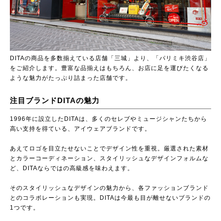
DITAの商品を多数揃えている店舗「三城」より、「パリミキ渋谷店」
をご紹介します。豊富な品揃えはもちろん、お店に足を運びたくなる
ような魅力がたっぷり詰まった店舗です。
注目ブランドDITAの魅力
1996年に設立したDITAは、多くのセレブやミュージシャンたちから
高い支持を得ている、アイウェアブランドです。
あえてロゴを目立たせないことでデザイン性を重視。厳選された素材
とカラーコーディネーション、スタイリッシュなデザインフォルムな
ど、DITAならではの高級感を味わえます。
そのスタイリッシュなデザインの魅力から、各ファッションブランド
とのコラボレーションも実現。DITAは今最も目が離せないブランドの
1つです。