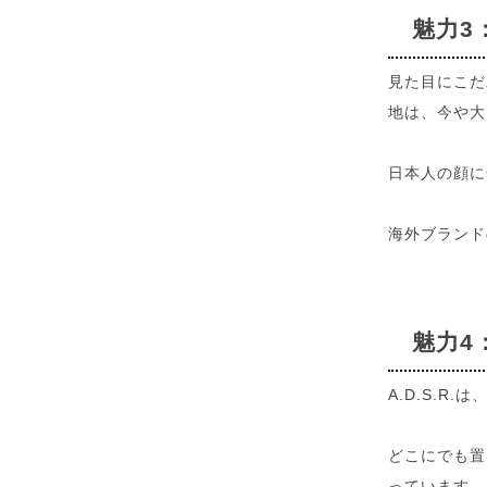
魅力3
見た目にこだ
地は、今や大
日本人の顔に
海外ブランド
魅力4
A.D.S.
どこにでも置
っています。