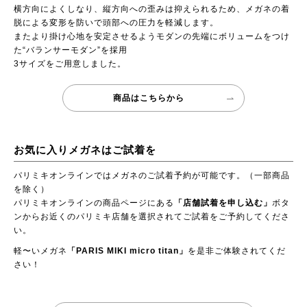
横方向によくしなり、縦方向への歪みは抑えられるため、メガネの着
脱による変形を防いで頭部への圧力を軽減します。
またより掛け心地を安定させるようモダンの先端にボリュームをつけ
た“バランサーモダン”を採用
3サイズをご用意しました。
商品はこちらから
お気に入りメガネはご試着を
パリミキオンラインではメガネのご試着予約が可能です。（一部商品
を除く）
パリミキオンラインの商品ページにある
「店舗試着を申し込む」
ボタ
ンからお近くのパリミキ店舗を選択されてご試着をご予約してくださ
い。
軽〜いメガネ
「PARIS MIKI micro titan」
を是非ご体験されてくだ
さい！