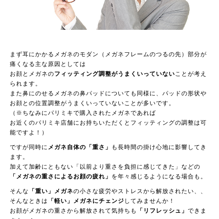
まず耳にかかるメガネのモダン（メガネフレームのつるの先）部分が
痛くなる主な原因としては
お顔とメガネの
フィッティング調整がうまくいっていない
ことが考え
られます。
また鼻にのせるメガネの鼻パッドについても同様に、パッドの形状や
お顔との位置調整がうまくいっていないことが多いです。
（※ちなみにパリミキで購入されたメガネであれば
お近くのパリミキ店舗にお持ちいただくとフィッティングの調整は可
能ですよ！）
ですが同時に
メガネ自体の「重さ」
も長時間の掛け心地に影響してき
ます。
加えて加齢にともない「以前より重さを負担に感じてきた」などの
「メガネの重さによるお顔の疲れ」
を年々感じるようになる場合も。
そんな
「重い」メガネ
の小さな疲労やストレスから解放されたい、、
そんなときは
「軽い」メガネにチェンジ
してみませんか！
お顔がメガネの重さから解放されて気持ちも
「リフレッシュ」
できま