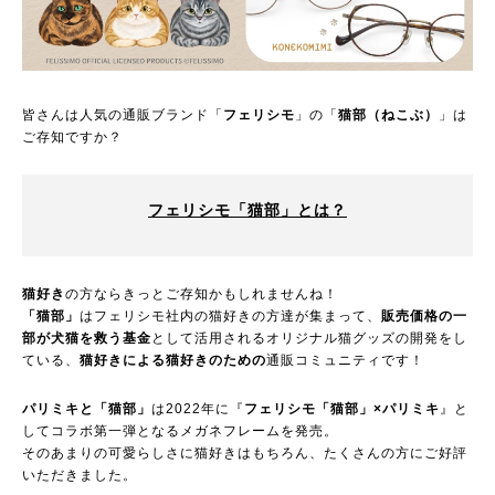
皆さんは人気の通販ブランド「
フェリシモ
」の「
猫部（ねこぶ）
」は
ご存知ですか？
フェリシモ「猫部」とは？
猫好き
の方ならきっとご存知かもしれませんね！
「猫部」
はフェリシモ社内の猫好きの方達が集まって、
販売価格の一
部が犬猫を救う基金
として活用されるオリジナル猫グッズの開発をし
ている、
猫好きによる猫好きのための
通販コミュニティです！
パリミキと「猫部」
は2022年に『
フェリシモ「猫部」×パリミキ
』と
してコラボ第一弾となるメガネフレームを発売。
そのあまりの可愛らしさに猫好きはもちろん、たくさんの方にご好評
いただきました。