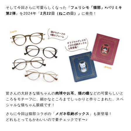
そして今回さらに可愛らしくなった『
フェリシモ「猫部」×パリミキ
第2弾
』を2024年「
2月22日（ねこの日）」
に発売！
皆さんの大好きな猫ちゃんの
肉球やお耳、猫の瞳
などの可愛らしいと
ころをモチーフに、細かなところまでしっかりと作りこまれた、スペ
シャルな猫ちゃん眼鏡です！
さらに今回は猫部コラボの「
メガネ収納ボックス
」も新登場！
どれもとってもかわいいので要チェックです〜♪