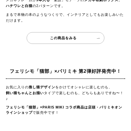
メガネフレームが
3本入る
「童話」モチーフの
メガネ収納ボックス
。
ハチワレと白猫
の2パターンです。
まるで本物の本のようなつくりで、インテリアとしてもお楽しみいた
だけます。
この商品をみる
フェリシモ「猫部」×パリミキ
第2弾好評発売中！
お気に入りの
推し猫デザイン
をかけてオシャレに楽しむのも、
飼い猫ちゃんとお揃い
タイプで楽しむのも、どちらもありですね〜！
♪
フェリシモ「猫部」×PARIS MIKI コラボ商品は店頭・パリミキオン
ラインショップ
で販売中です！