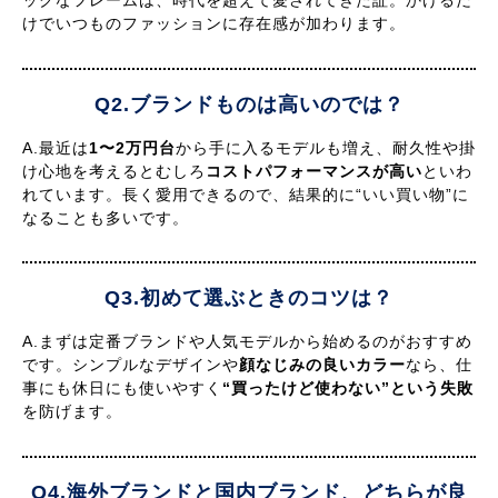
ックなフレームは、時代を超えて愛されてきた証。かけるだ
けでいつものファッションに存在感が加わります。
Q2.ブランドものは高いのでは？
A.最近は
1〜2万円台
から手に入るモデルも増え、耐久性や掛
け心地を考えるとむしろ
コストパフォーマンスが高い
といわ
れています。長く愛用できるので、結果的に“いい買い物”に
なることも多いです。
Q3.初めて選ぶときのコツは？
A.まずは定番ブランドや人気モデルから始めるのがおすすめ
です。シンプルなデザインや
顔なじみの良いカラー
なら、仕
事にも休日にも使いやすく
“買ったけど使わない”という失敗
を防げます。
Q4.海外ブランドと国内ブランド、どちらが良