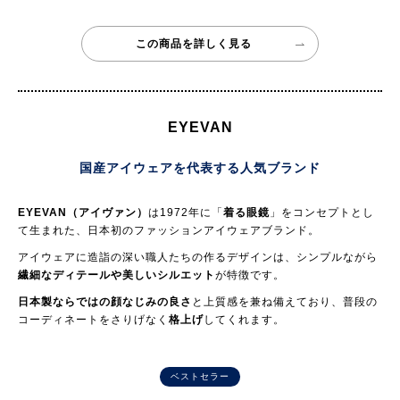
この商品を詳しく見る
EYEVAN
国産アイウェアを代表する人気ブランド
EYEVAN（アイヴァン）
は1972年に「
着る眼鏡
」をコンセプトとし
て生まれた、日本初のファッションアイウェアブランド。
アイウェアに造詣の深い職人たちの作るデザインは、シンプルながら
繊細なディテールや美しいシルエット
が特徴です。
日本製ならではの顔なじみの良さ
と上質感を兼ね備えており、普段の
コーディネートをさりげなく
格上げ
してくれます。
ベストセラー