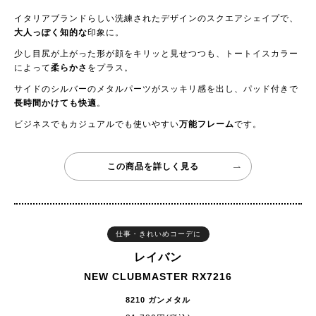
イタリアブランドらしい洗練されたデザインのスクエアシェイプで、
大人っぽく知的な
印象に。
少し目尻が上がった形が顔をキリッと見せつつも、トートイスカラー
によって
柔らかさ
をプラス。
サイドのシルバーのメタルパーツがスッキリ感を出し、パッド付きで
長時間かけても快適
。
ビジネスでもカジュアルでも使いやすい
万能フレーム
です。
この商品を詳しく見る
仕事・きれいめコーデに
レイバン
NEW CLUBMASTER RX7216
8210 ガンメタル