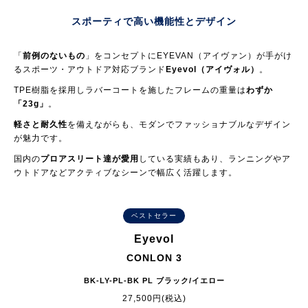
スポーティで高い機能性とデザイン
「
前例のないもの
」をコンセプトにEYEVAN（アイヴァン）が手がけ
るスポーツ・アウトドア対応ブランド
Eyevol（アイヴォル）
。
TPE樹脂を採用しラバーコートを施したフレームの重量は
わずか
「23g」
。
軽さと耐久性
を備えながらも、モダンでファッショナブルなデザイン
が魅力です。
国内の
プロアスリート達が愛用
している実績もあり、ランニングやア
ウトドアなどアクティブなシーンで幅広く活躍します。
ベストセラー
Eyevol
CONLON 3
BK-LY-PL-BK PL ブラック/イエロー
27,500円(税込)