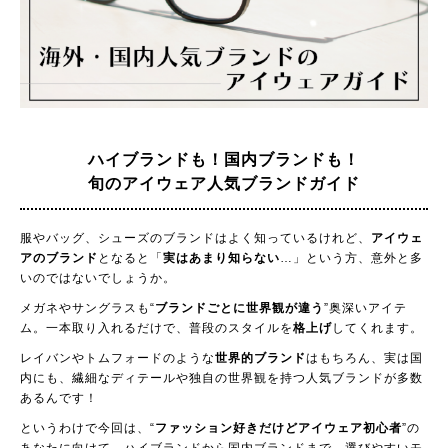
ハイブランドも！国内ブランドも！
旬のアイウェア人気ブランドガイド
服やバッグ、シューズのブランドはよく知っているけれど、
アイウェ
アのブランド
となると「
実はあまり知らない
…」という方、意外と多
いのではないでしょうか。
メガネやサングラスも“
ブランドごとに世界観が違う
”奥深いアイテ
ム。一本取り入れるだけで、普段のスタイルを
格上げ
してくれます。
レイバンやトムフォードのような
世界的ブランド
はもちろん、実は国
内にも、繊細なディテールや独自の世界観を持つ人気ブランドが多数
あるんです！
というわけで今回は、“
ファッション好きだけどアイウェア初心者
”の