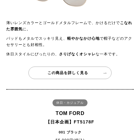
薄いレンズカラーとゴールドメタルフレームで、かけるだけで
こなれ
た雰囲気
に。
パッドもメタルでスッキリ見え、
軽やかなかけ心地
で帽子などのアク
セサリーとも好相性。
休日スタイルにぴったりの、
さりげなくオシャレ
な一本です。
この商品を詳しく見る
休日・カジュアル
TOM FORD
【日本企画】FT5178F
001 ブラック