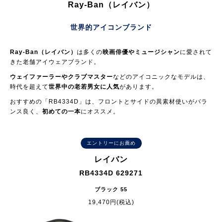
Ray-Ban（レイバン）
世界的アイコンブランド
Ray-Ban（レイバン）
は多くの
映画俳優やミュージシャン
に愛されて
きた老舗アイウェアブランド。
ウェイファーラーやクラブマスター
などのアイコニックなモデルは、
時代を超えて
世界中の老若男女に人気
があります。
おすすめの「RB4334D」は、フロントとサイドの異素材使いがバラ
ンス良く、
初めての一本
にオススメ。
エントリーにお薦め
レイバン
RB4334D 629271
ブラック 55
19,470円(税込)