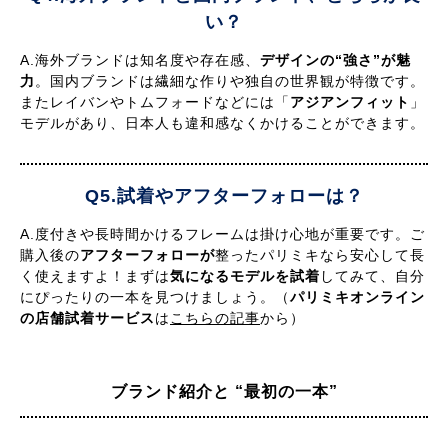
い？
A.海外ブランドは知名度や存在感、
デザインの“強さ”が魅
力
。国内ブランドは繊細な作りや独自の世界観が特徴です。
またレイバンやトムフォードなどには「
アジアンフィット
」
モデルがあり、日本人も違和感なくかけることができます。
Q5.試着やアフターフォローは？
A.度付きや長時間かけるフレームは掛け心地が重要です。ご
購入後の
アフターフォローが
整ったパリミキなら安心して長
く使えますよ！まずは
気になるモデルを試着
してみて、自分
にぴったりの一本を見つけましょう。（
パリミキオンライン
の店舗試着サービス
は
こちらの記事
から）
ブランド紹介と
“最初の一本”