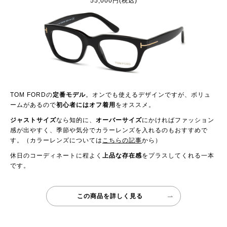
55,000円(税込)
TOM FORDの
定番モデル
。オンでも使えるデザインですが、ボリュ
ームがあるので
初心者にはオフ着用
をオススメ。
ジャストサイズ
なら知的に、
オーバーサイズ
にかければファッション
感が出やすく、季節や気分でカラーレンズを入れるのもおすすめで
す。（カラーレンズについては
こちらの記事
から）
休日のコーディネートに程よく
上品な存在感
をプラスしてくれる一本
です。
この商品を詳しく見る