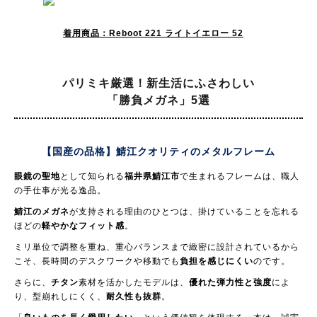
着用商品：Reboot 221 ライトイエロー 52
パリミキ厳選！新生活にふさわしい
「勝負メガネ」5選
【国産の品格】鯖江クオリティの
メタルフレーム
眼鏡の聖地
として知られる
福井県鯖江市
で生まれるフレームは、職人
の手仕事が光る逸品。
鯖江のメガネ
が支持される理由のひとつは、掛けていることを忘れる
ほどの
軽やかなフィット感
。
ミリ単位で調整を重ね、重心バランスまで緻密に設計されているから
こそ、長時間のデスクワークや移動でも
負担を感じにくい
のです。
さらに、
チタン
素材を活かしたモデルは、
優れた弾力性と強度
によ
り、型崩れしにくく、
耐久性も抜群
。