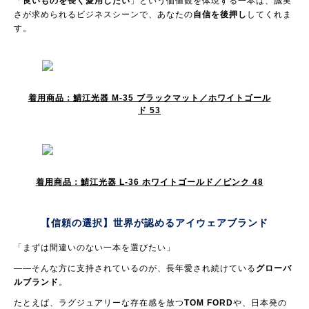
「
良いものを長く愛用したい
」という価値観を体現する一本は、誠実
さが求められるビジネスシーンで、あなたの
自信を後押し
してくれま
す。
着用商品：鯖江光器 M-35 ブラックマット／ホワイトゴール
ド 53
着用商品：鯖江光器 L-36 ホワイトゴールド／ピンク 48
【信頼の選択】世界が認める
アイウェアブランド
「まずは間違いのない一本を選びたい」
——そんな方に支持されているのが、長年愛され続けている
グローバ
ルブランド
。
たとえば、ラグジュアリーな存在感を放つ
TOM FORD
や、日本発の