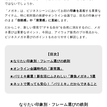
ではないでしょうか。
「メガネ」は、ビジネスシーンにおいてお顔の
印象を左右
する重要な
アイテム。特に初対面の挨拶やオンライン会議では、目元の印象がそ
のまま
「信頼感」や「清潔感」に直結
します。
だからこそ、新しい環境で“デキる自分”を自然に演出するのに、メガ
ネ選びは重要なポイント。今回は、アイウェア販売のプロ視点から、
ビジネスメガネ選びのポイントをわかりやすく解説します。
【目次】
★
なりたい印象別・フレーム選びの鉄則
★
オンライン会議時代の「新常識」
★
パリミキ厳選！新生活にふさわしい「勝負メガネ」5選
★
ネットで買っても安心！「パリミキ」だからできること
なりたい印象別・
フレーム選びの鉄則