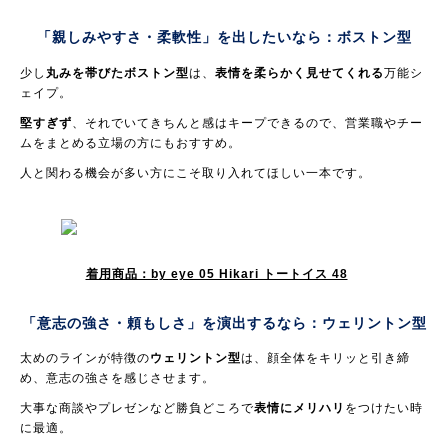
「親しみやすさ・柔軟性」を出したいなら：
ボストン型
少し
丸みを帯びたボストン型
は、
表情を柔らかく見せてくれる
万能シ
ェイプ。
堅すぎず
、それでいてきちんと感はキープできるので、営業職やチー
ムをまとめる立場の方にもおすすめ。
人と関わる機会が多い方にこそ取り入れてほしい一本です。
着用商品：by eye 05 Hikari トートイス 48
「意志の強さ・頼もしさ」を演出するなら：
ウェリントン型
太めのラインが特徴の
ウェリントン型
は、顔全体をキリッと引き締
め、意志の強さを感じさせます。
大事な商談やプレゼンなど勝負どころで
表情にメリハリ
をつけたい時
に最適。