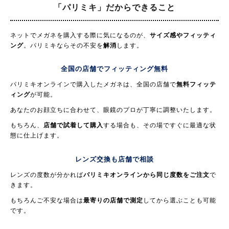
「パリミキ」だからできること
ネットでメガネを購入する際に気になるのが、
サイズ感やフィッティ
ング
。パリミキならその不安を
解消
します。
全国の店舗でフィッティング無料
パリミキオンラインで購入したメガネは、全国の店舗で
無料フィッテ
ィング
が可能。
あなたのお顔立ちに合わせて、眼鏡のプロが丁寧に調整いたします。
もちろん、
店舗で試着して購入
する場合も、その場ですぐに最適な状
態に仕上げます。
レンズ交換も店舗で相談
レンズの度数が分かれば
パリミキオンラインから同じ度数をご注文
で
きます。
もちろんご不安な場合は
最寄りの店舗で測定
してから選ぶことも可能
です。