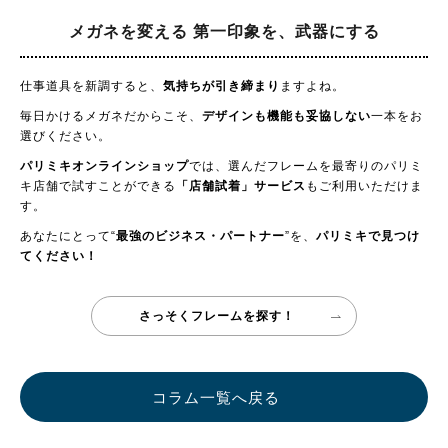
メガネを変える
第一印象を、武器にする
仕事道具を新調すると、
気持ちが引き締まり
ますよね。
毎日かけるメガネだからこそ、
デザインも機能も妥協しない
一本をお
選びください。
パリミキオンラインショップ
では、選んだフレームを最寄りのパリミ
キ店舗で試すことができる
「店舗試着」サービス
もご利用いただけま
す。
あなたにとって“
最強のビジネス・パートナー
”を、
パリミキで見つけ
てください！
さっそくフレームを探す！
コラム一覧へ戻る