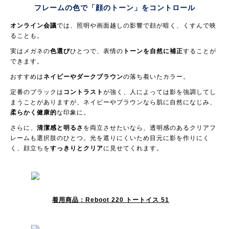
フレームの色で「顔のトーン」を
コントロール
オンライン会議
では、照明や画面越しの影響で顔が暗く、くすんで映
ることも。
実はメガネの
色選び
ひとつで、表情の
トーンを自然に補正
することが
できます。
おすすめは
ネイビーやダークブラウン
の落ち着いたカラー。
定番のブラックは
コントラスト
が強く、人によっては影を強調してし
まうことがありますが、ネイビーやブラウンなら肌に自然になじみ、
柔らかく健康的
な印象に。
さらに、
清潔感と明るさ
を両立させたいなら、透明感のあるクリアフ
レームも選択肢のひとつ。光を遮りにくいため目元に影を作りにく
く、顔立ちを
すっきりとクリア
に見せてくれます。
着用商品：Reboot 220 トートイス 51