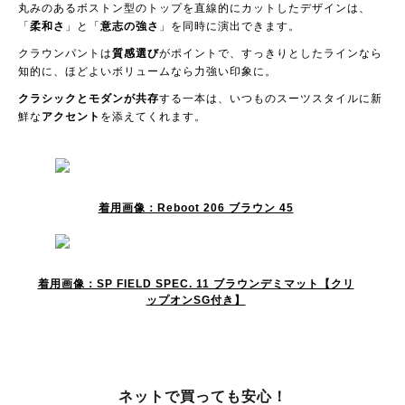
丸みのあるボストン型のトップを直線的にカットしたデザインは、
「
柔和さ
」と「
意志の強さ
」を同時に演出できます。
クラウンパントは
質感選び
がポイントで、すっきりとしたラインなら
知的に、ほどよいボリュームなら力強い印象に。
クラシックとモダンが共存
する一本は、いつものスーツスタイルに新
鮮な
アクセント
を添えてくれます。
着用画像：Reboot 206 ブラウン 45
着用画像：SP FIELD SPEC. 11 ブラウンデミマット【クリ
ップオンSG付き】
ネットで買っても安心！