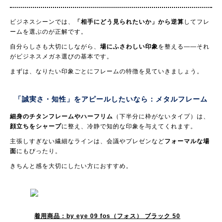
ビジネスシーンでは、
「相手にどう見られたいか」から逆算
してフレ
ームを選ぶのが正解です。
自分らしさも大切にしながら、
場にふさわしい印象
を整える——それ
がビジネスメガネ選びの基本です。
まずは、なりたい印象ごとにフレームの特徴を見ていきましょう。
「誠実さ・知性」をアピールしたいなら：
メタルフレーム
細身のチタンフレームやハーフリム
（下半分に枠がないタイプ）は、
顔立ちをシャープ
に整え、冷静で知的な印象を与えてくれます。
主張しすぎない繊細なラインは、会議やプレゼンなど
フォーマルな場
面
にもぴったり。
きちんと感を大切にしたい方におすすめ。
着用商品：by eye 09 fos（フォス） ブラック 50