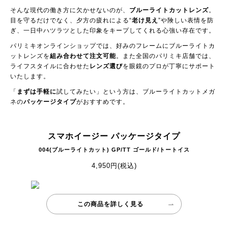
そんな現代の働き方に欠かせないのが、
ブルーライトカットレンズ
。
目を守るだけでなく、夕方の疲れによる“
老け見え
”や険しい表情を防
ぎ、一日中ハツラツとした印象をキープしてくれる心強い存在です。
パリミキオンラインショップでは、好みのフレームにブルーライトカ
ットレンズを
組み合わせて注文可能
。また全国のパリミキ店舗では、
ライフスタイルに合わせた
レンズ選び
を眼鏡のプロが丁寧にサポート
いたします。
「
まずは手軽に
試してみたい」という方は、ブルーライトカットメガ
ネの
パッケージタイプ
がおすすめです。
スマホイージー パッケージタイプ
004(ブルーライトカット) GP/TT ゴールド/トートイス
4,950円(税込)
この商品を詳しく見る