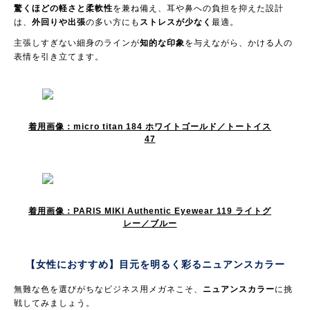
驚くほどの軽さと柔軟性
を兼ね備え、耳や鼻への負担を抑えた設計
は、
外回りや出張
の多い方にも
ストレスが少なく
最適。
主張しすぎない細身のラインが
知的な印象
を与えながら、かける人の
表情を引き立てます。
着用画像：micro titan 184 ホワイトゴールド／トートイス
47
着用画像：PARIS MIKI Authentic Eyewear 119 ライトグ
レー／ブルー
【女性におすすめ】目元を明るく彩る
ニュアンスカラー
無難な色を選びがちなビジネス用メガネこそ、
ニュアンスカラー
に挑
戦してみましょう。