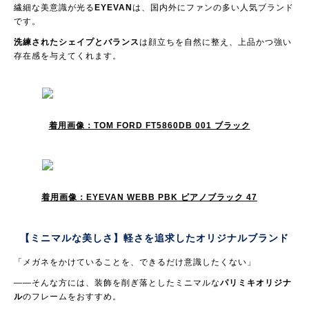
繊細な美意識が光る
EYEVAN
は、国内外にファンの多い人気ブランド
です。
洗練されたシェイプとバランス
は顔立ちを自然に整え、上品かつ強い
存在感を与えてくれます。
着用画像：TOM FORD FT5860DB 001 ブラック
着用画像：EYEVAN WEBB PBK ピアノブラック 47
【ミニマルな美しさ】軽さを追求した
オリジナルブランド
「メガネをかけていることを、できるだけ意識したくない」
——そんな方には、装飾を削ぎ落としたミニマルな
パリミキオリジナ
ル
のフレームをおすすめ。