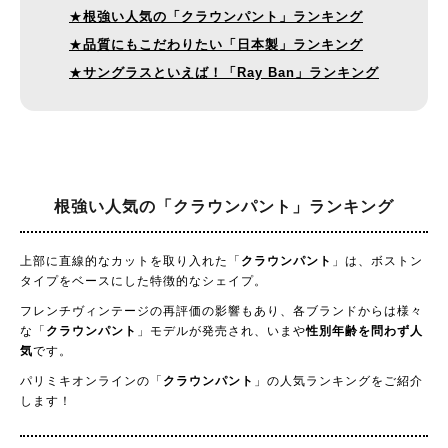
★
根強い人気の「クラウンパント」ランキング
★
品質にもこだわりたい「日本製」ランキング
★
サングラスといえば！「Ray Ban」ランキング
根強い人気の
「クラウンパント」ランキング
上部に直線的なカットを取り入れた「
クラウンパント
」は、ボストン
タイプをベースにした特徴的なシェイプ。
フレンチヴィンテージの再評価の影響もあり、各ブランドからは様々
な「
クラウンパント
」モデルが発売され、いまや
性別年齢を問わず人
気
です。
パリミキオンラインの「
クラウンパント
」の人気ランキングをご紹介
します！