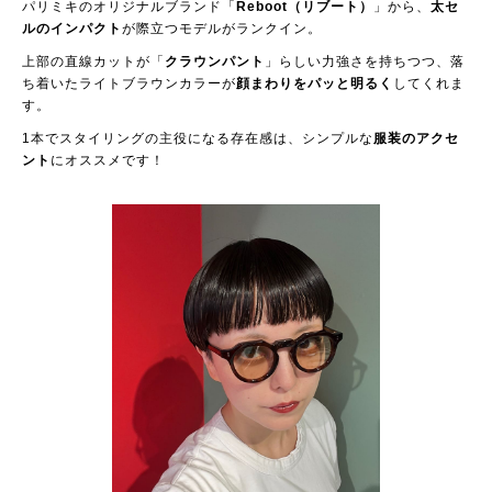
パリミキのオリジナルブランド「
Reboot（リブート）
」から、
太セ
ルのインパクト
が際立つモデルがランクイン。
上部の直線カットが「
クラウンパント
」らしい力強さを持ちつつ、落
ち着いたライトブラウンカラーが
顔まわりをパッと明るく
してくれま
す。
1本でスタイリングの主役になる存在感は、シンプルな
服装のアクセ
ント
にオススメです！