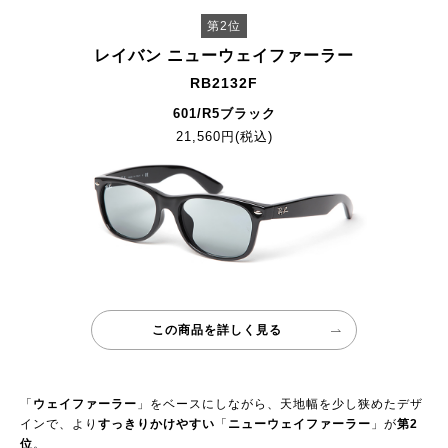
第2位
レイバン ニューウェイファーラー
RB2132F
601/R5ブラック
21,560円(税込)
この商品を詳しく見る
「
ウェイファーラー
」をベースにしながら、天地幅を少し狭めたデザ
インで、より
すっきりかけやすい
「
ニューウェイファーラー
」が
第2
位
。