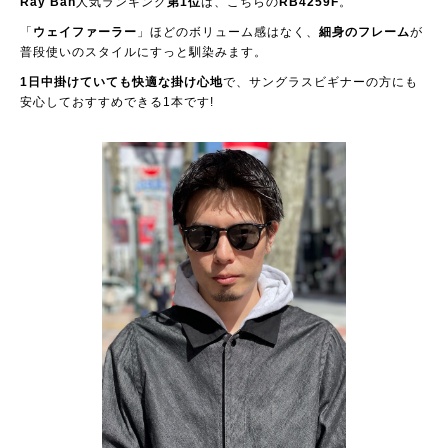
Ray Ban
人気ランキング
第1位
は、こちらの
RB4259F
。
「
ウェイファーラー
」ほどのボリューム感はなく、
細身のフレーム
が
普段使いのスタイルにすっと馴染みます。
1日中掛けていても快適な掛け心地
で、サングラスビギナーの方にも
安心しておすすめできる1本です!