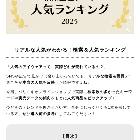
リアルな人気がわかる！
検索＆人気ランキング
「
人気のアイウェアって、実際どれが売れているの？
」
SNSや広告で見かけは盛り上がっていても、
リアルな検索＆購買デー
タ
こそが
本当の人気を反映
した情報ですよね。
今回、パリミキオンラインショップで実際に
検索数の多かったキーワ
ード
や
実売データの傾向
をもとに
人気商品をピックアップ
！
今どきのトレンドを押さえたい方、自分にしっくりくる1本を探して
いる方、ぜひ
購入前の参考
にしてみてください！
【目次】