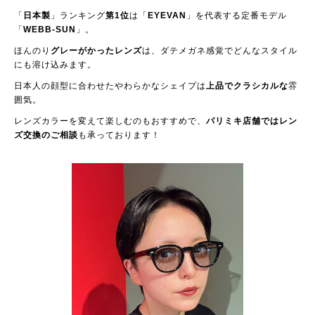
「
日本製
」ランキング
第1位
は「
EYEVAN
」を代表する定番モデル
「
WEBB-SUN
」。
ほんのり
グレーがかったレンズ
は、ダテメガネ感覚でどんなスタイル
にも溶け込みます。
日本人の顔型に合わせたやわらかなシェイプは
上品でクラシカルな
雰
囲気。
レンズカラーを変えて楽しむのもおすすめで、
パリミキ店舗ではレン
ズ交換のご相談
も承っております！