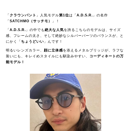
「
クラウンパント
」人気モデル
第1位
は「
A.D.S.R.
」の名作
「
SATCHMO（サッチモ）
」！
「
A.D.S.R.
」の中でも
絶大な人気
を誇るこちらのモデルは、サイズ
感、フレームの太さ、そして絶妙なシルバーパーツのバランスが、と
にかく「
ちょうどいい
」んです！
明るいレンズカラー、
顔に立体感
を添えるメタルブリッジが、ラフな
装いにも、キレイめスタイルにも馴染みやすい、
コーディネートの万
能モデル！