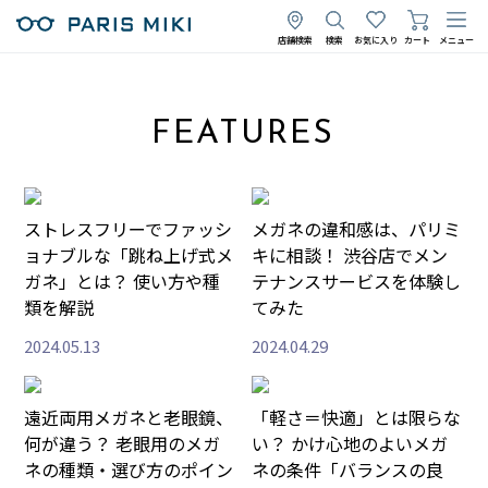
店舗検索
検索
お気に入り
カート
メニュー
FEATURES
ストレスフリーでファッシ
メガネの違和感は、パリミ
ョナブルな「跳ね上げ式メ
キに相談！ 渋谷店でメン
ガネ」とは？ 使い方や種
テナンスサービスを体験し
類を解説
てみた
2024.05.13
2024.04.29
遠近両用メガネと老眼鏡、
「軽さ＝快適」とは限らな
何が違う？ 老眼用のメガ
い？ かけ心地のよいメガ
ネの種類・選び方のポイン
ネの条件「バランスの良