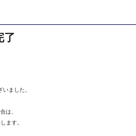
完了
ざいました。
場合は、
いします。