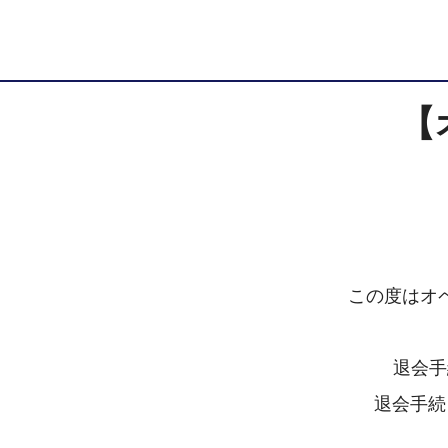
【
この度はオ
退会手
退会手続