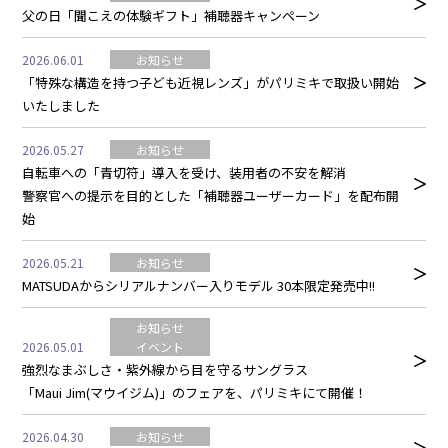
父の日「聞こえの体験ギフト」補聴器キャンペーン
2026.06.01
お知らせ
「特殊な構造を持つ子ども近視レンズ」がパリミキで取扱い開始
いたしました
2026.05.27
お知らせ
自転車への「青切符」導入を受け、装用者の不安を解消
警察官への提示を目的とした「補聴器ユーザーカード」を配布開
始
2026.05.21
お知らせ
MATSUDAからシリアルナンバー入りモデル 30本限定発売中!!
お知らせ
2026.05.01
イベント
強烈なまぶしさ・紫外線から目を守るサングラス
「Maui Jim(マウイジム)」のフェアを、パリミキにて開催！
2026.04.30
お知らせ