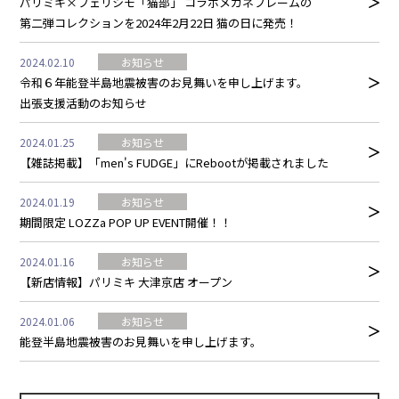
パリミキ×フェリシモ「猫部」 コラボメガネフレームの
第二弾コレクションを2024年2月22日 猫の日に発売！
2024.02.10
お知らせ
令和６年能登半島地震被害のお⾒舞いを申し上げます。
出張支援活動のお知らせ
2024.01.25
お知らせ
【雑誌掲載】「men's FUDGE」にRebootが掲載されました
2024.01.19
お知らせ
期間限定 LOZZa POP UP EVENT開催！！
2024.01.16
お知らせ
【新店情報】パリミキ 大津京店 オープン
2024.01.06
お知らせ
能登半島地震被害のお⾒舞いを申し上げます。