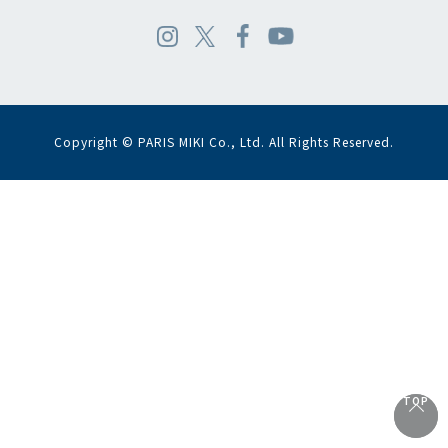
Copyright © PARIS MIKI Co., Ltd. All Rights Reserved.
TOP
TOP