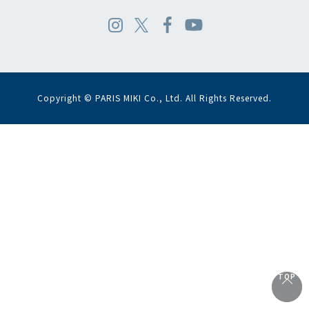
Copyright © PARIS MIKI Co., Ltd. All Rights Reserved.
TOP
TOP