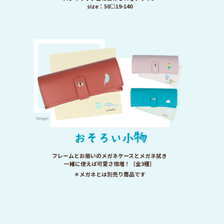
size：50□19-140
フレームとお揃いのメガネケースとメガネ拭き
一緒に使えば可愛さ倍増！［全3種］
＊メガネとは別売り商品です