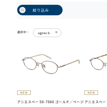
絞り込み
選択中：
agnes b.
アニエスべー 50-7060 ゴールド／ベージ
アニエスべー 