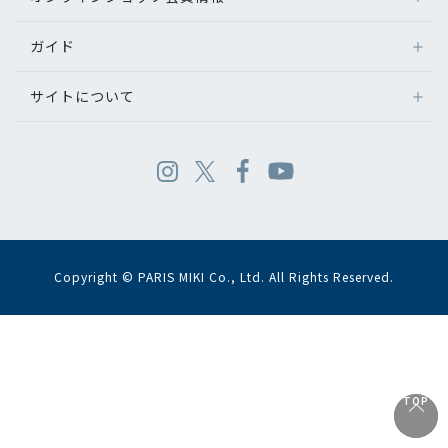
ガイド
サイトについて
Copyright © PARIS MIKI Co., Ltd. All Rights Reserved.
TOP
TOP