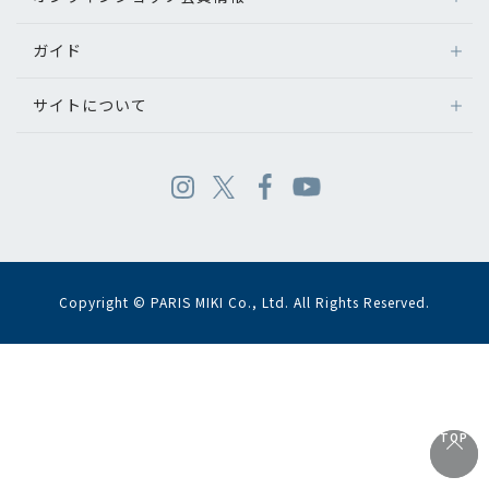
ガイド
サイトについて
Copyright © PARIS MIKI Co., Ltd. All Rights Reserved.
TOP
TOP