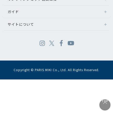
ガイド
サイトについて
Copyright © PARIS MIKI Co., Ltd. All Rights Reserved.
TOP
TOP