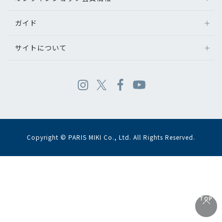
ガイド
サイトについて
Copyright © PARIS MIKI Co., Ltd. All Rights Reserved.
TOP
TOP