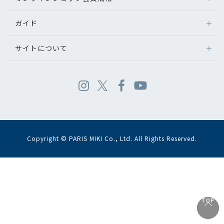
ガイド
サイトについて
Copyright © PARIS MIKI Co., Ltd. All Rights Reserved.
TOP
TOP