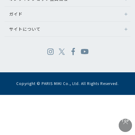
ガイド
サイトについて
Copyright © PARIS MIKI Co., Ltd. All Rights Reserved.
TOP
TOP