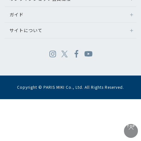
ガイド
サイトについて
Copyright © PARIS MIKI Co., Ltd. All Rights Reserved.
TOP
TOP