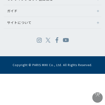
ガイド
サイトについて
Copyright © PARIS MIKI Co., Ltd. All Rights Reserved.
TOP
TOP