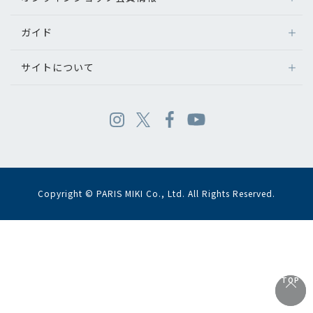
ガイド
サイトについて
Copyright © PARIS MIKI Co., Ltd. All Rights Reserved.
TOP
TOP