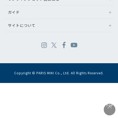
ガイド
サイトについて
Copyright © PARIS MIKI Co., Ltd. All Rights Reserved.
TOP
TOP