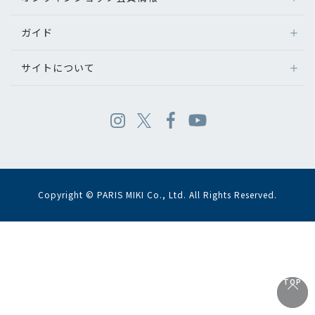
ガイド
サイトについて
Copyright © PARIS MIKI Co., Ltd. All Rights Reserved.
TOP
TOP