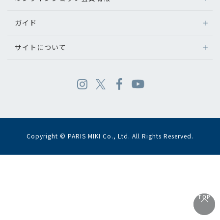
ガイド
サイトについて
Copyright © PARIS MIKI Co., Ltd. All Rights Reserved.
TOP
TOP